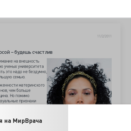
11/2/2011
осой – будешь счастлив
имание на внешность
ию ученых университета
ть это надо не бездумно,
льшую семью.
аженности материнского
енов, чем больше
щина. Но помимо
изуальные признаки
ами, большими глазами,
м.
я на МирВрача
ь, сколько детей у нее
 определить ее