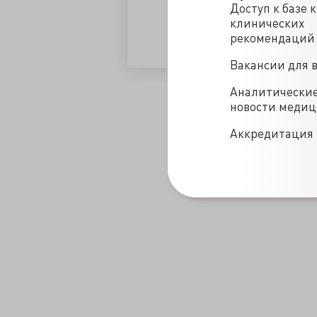
Доступ к базе 
материнский потенциал (medi
клинических
Количество детей у женщины
лица (newsmax)
рекомендаций
Вакансии для 
/news/zhenis_na_gubastenkoy_i_kurnosoy__budesh_schastliv-02-
Аналитически
новости меди
Аккредитация 