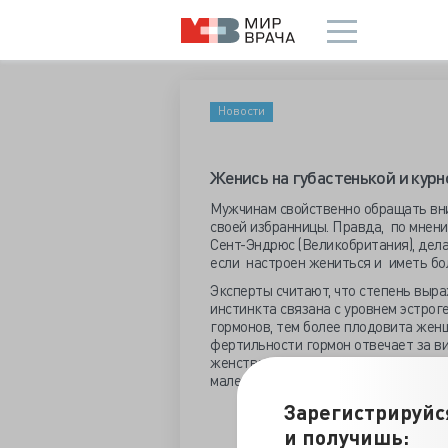
Новости
Женись на губастенькой и курн
Мужчинам свойственно обращать вн
своей избранницы. Правда, по мнен
Сент-Эндрюс (Великобритания), дела
если настроен жениться и иметь бо
Эксперты считают, что степень выр
инстинкта связана с уровнем эстрог
гормонов, тем более плодовита жен
фертильности гормон отвечает за в
женственности, наделяя пухлыми губ
маленьким и слегка вздернутым носо
Зарегистрируйс
По лицу девушки можно сказат
будет (odnoy-strokoy)
и получишь:
По женской внешности можно