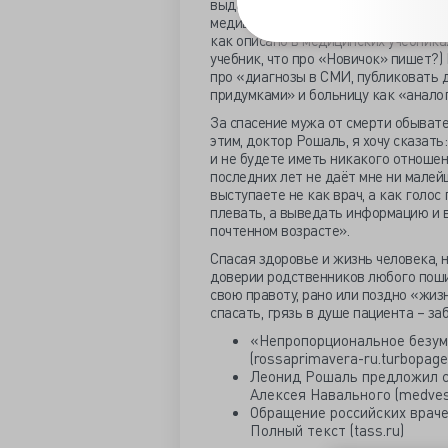
выдала профессору Рошалю в соцсети
медицинских статей̆, что даже мне 
как описано в медицинских учебниках
учебник, что про «Новичок» пишет?)
про «диагнозы в СМИ, публиковать д
придумками» и больницу как «аналог
За спасение мужа от смерти обывате
этим, доктор Рошаль, я хочу сказать
и не будете иметь никакого отношен
последних лет не даёт мне ни малей
выступаете не как врач, а как голос 
плевать, а выведать информацию и в
почтенном возрасте».
Спасая здоровье и жизнь человека, 
доверии родственников любого поши
свою правоту, рано или поздно «жиз
спасать, грязь в душе пациента – з
«Непропорциональное безум
(rossaprimavera-ru.turbopage
Леонид Рошаль предложил с
Алексея Навального (medvest
Обращение российских враче
Полный текст (tass.ru)