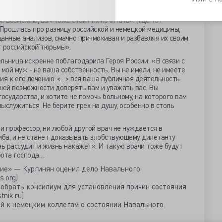
: «Я не врач, но за эти недели почитала столько
очевидно: клинические проявления были точно такими же,
. Возможно, вам тоже стоит их почитать». (Где тот
 Прошлась про разницу российской и немецкой медицины,
анные анализов, смачно причмокивая и разбавляя их своим
 российской̆ тюрьмы».
льница искренне поблагодарила Героя России: «В связи с
: мой муж - не ваша собственность. Вы не имели, не имеете
ия к его лечению. <…> вся ваша публичная деятельность
шей возможности доверять вам и уважать вас. Вы
государства, и хотите не помочь больному, на которого вам
ыслужиться. Не берите грех на душу, особенно в столь
ни профессор, ни любой другой врач не нуждается в
ба, и не станет доказывать злобствующему дилетанту
нь рассудит и жизнь накажет». И такую врачи тоже будут
абота господа…
ие» — Кургинян оценил дело Навального
s.org)
обрать консилиум для установления причин состояния
nik.ru)
й к немецким коллегам о состоянии Навального.