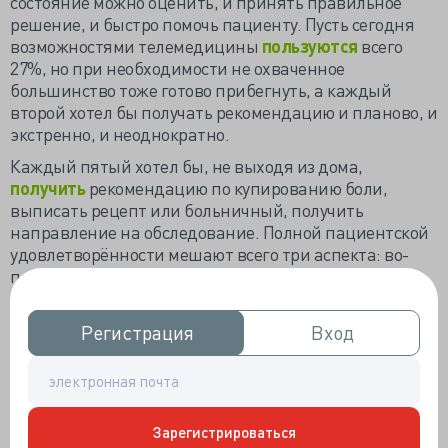
состояние можно оценить, и принять правильное
решение, и быстро помочь пациенту. Пусть сегодня
возможностями телемедицины
пользуются
всего
27%, но при необходимости не охваченное
большинство тоже готово прибегнуть, а каждый
второй хотел бы получать рекомендацию и планово, и
экстренно, и неоднократно.
Каждый пятый хотел бы, не выходя из дома,
получить
рекомендацию по купированию боли,
выписать рецепт или больничный, получить
направление на обследование. Полной пациентской
удовлетворённости мешают всего три аспекта: во-
первых, телемедицинские сервисы платные; во-
вторых, привязаны ко времени работы частной
клиники; в-третьих, заблаговременно нужно
Регистрация
Регистрация
Вход
Вход
озаботиться организацией допуска к медицинской
услуге.
С пылу, с жару можно получить консультацию своего
лечащего врача, но только очно и в его рабочее время.
Зарегистрироваться
Консультировать пациентов в свободное от работы