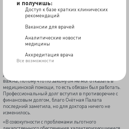
года распространить действие на зарплаты вновь
и получишь:
принятых сотрудников МСЧ, диспансеров и
Доступ к базе кратких клинических
районных больниц. Указать указала, но решать-то
рекомендаций
Минздраву и ФОМС.
Вакансии для врачей
Где-то ФОМС зажимает денежку, где-то не способен
покрыть затраты, так Счётная Палата нашла не
Аналитические новости
оплаченных счетов на
сверхобъёмную медпомощь
медицины
ЛПУ на 92 млрд. рублей. Миллиарды - это не
Аккредитация врача
миллионы, и работа медиками была сделана в
Все возможности
полном объёме, но даром. Всё объяснимо - ФОМС за
работу не расплатился, потому что ему не хватило
денег, но оказавшему помощь врачу причина не
важна, потому что по закону он не мог отказать в
медицинской помощи, то есть обязан был работать.
Профессиональный долг вступил в противоречие с
финансовым долгом, благо Счётная Палата
последний заметила, но для доктора ничего не
изменилось.
«В совокупности с проблемами льготного
лекарственного обеспечения,характеризующимися