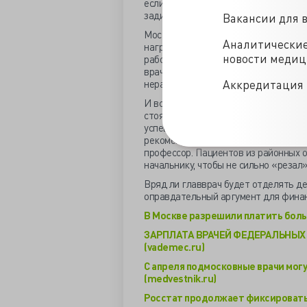
если всё это пациентское изобилие 
задиспансеризованность и мизерна 
Вакансии для 
Москва тоже отожгла инновацией, р
Аналитически
нагрузку и популярность. «Потоки 
новости меди
работает лучше, чем все взятые СМИ
врача, в том числе и участкового вр
неравномерно», - сообщил заммэра 
Аккредитация 
И всплыл в памяти самый популярны
стояли толпы пациентов, чтобы пара
успевал не то что пощупать, взгляд
рекомендациями, ориентированными 
профессор. Пациентов из районных 
начальнику, чтобы не сильно «резал
Вряд ли главврач будет отделять де
оправдательный аргумент для фин
В Москве разрешили платить боль
ЗАРПЛАТА ВРАЧЕЙ ФЕДЕРАЛЬНЫХ
(vademec.ru)
С апреля подмосковные врачи мог
(medvestnik.ru)
Росстат продолжает фиксировать 