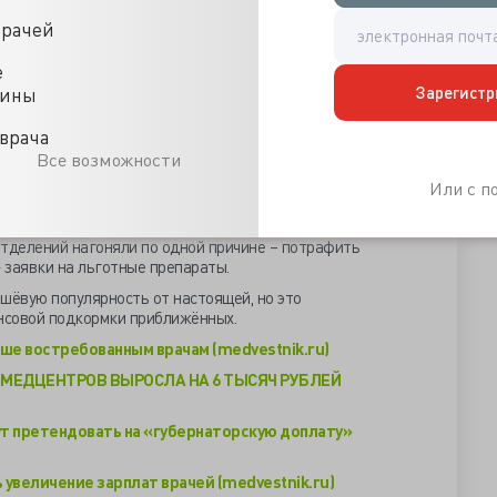
оплачивается не выше 1.25 ставки, 100%
смертность.
врачей
азрешив АПУ главврачам индивидуально платить за
е
пациентов всегда были неравными. И «сарафанное» радио
Зарегистр
цины
. А когда мы предоставили больным право выбирать себе
ача, мы видим, что эта нагрузка распределяется
Леонид Печатников.
врача
Все возможности
й профессор столичного онкодиспансера, к которому
ми и тройками раздеться и одеться без осмотра – не
Или с 
а бросить. Помощницы в шесть рук строчили справки с
на лекарственные запасы, закупкой коих заведовал
отделений нагоняли по одной причине – потрафить
» заявки на льготные препараты.
шёвую популярность от настоящей, но это
ансовой подкормки приближённых.
ше востребованным врачам (medvestnik.ru)
 МЕДЦЕНТРОВ ВЫРОСЛА НА 6 ТЫСЯЧ РУБЛЕЙ
ут претендовать на «губернаторскую доплату»
увеличение зарплат врачей (medvestnik.ru)