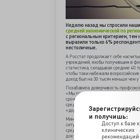
Неделю назад мы спросили наш
средней экономической по регио
с региональным критерием, тем 
выразили только 6% респонденто
нестоличные.
А Росстат продолжает себе насчит
учреждений, якобы получившим в фев
статистика, складывая средние 40 т
чтобы таки набежали всероссийские 
доход был на 30 тысяч меньше чем у 
Позабавила доверчивость профсоюзн
«Мы полагаем, что регионы сейчас о
срочные премии и выплаты отдельны
среднему медперсоналу, видимо, связ
Зарегистрируйс
«дорожная карта» выполнена».
и получишь:
Министр здравоохранения Подмоско
Доступ к базе 
ситуации сообщил, что «специалисты
клинических
среднем около 25 тысяч рублей в мес
докторам грозит доплата аж в 32 тыс
рекомендаций