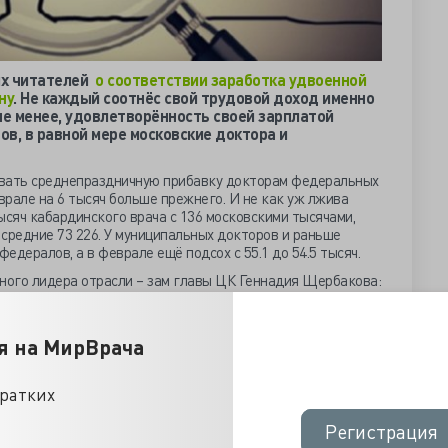
их читателей
о соответствии заработка удвоенной
ну
. Не каждый соотнёс свой трудовой доход именно
не менее, удовлетворённость своей зарплатой
в, в равной мере московские доктора и
ывать среднепраздничную прибавку докторам федеральных
рале на 6 тысяч больше прежнего. И не как уж лжива
ысяч кабардинского врача с 136 московскими тысячами,
средние 73 226. У муниципальных докторов и раньше
федералов, а в феврале ещё подсох с 55.1 до 54.5 тысяч.
ого лидера отрасли – зам главы ЦК Геннадия Щербакова:
беспечивают выполнение майских указов, в том числе через
м категориям работников. Небольшое снижение по
ано с тем, что по этой категории работников в целом
я на МирВрача
вья Дмитрий Марков ничтоже сумняшеся нормальности
кратких
 без опыта работы, только что окончившие вуз, получают в
яц». Гордиться ему есть чем – с апреля некоторым
Регистрация
Регистрация
ячи за работу на участке с 1700 взрослыми и 800 детьми,