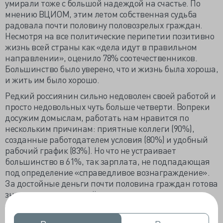
умирали тоже с большой надеждой на счастье. По
мнению ВЦИОМ, этим летом собственная судьба
радовала почти половину половозрелых граждан.
Несмотря на все политические перипетии позитивно
жизнь всей страны как «дела идут в правильном
направлении», оценило 78% соотечественников.
Большинство было уверено, что и жизнь была хороша,
и жить им было хорошо.
Редкий россиянин сильно недоволен своей работой и
просто недовольных чуть больше четверти. Вопреки
досужим домыслам, работать нам нравится по
нескольким причинам: приятные коллеги (90%),
созданные работодателем условия (80%) и удобный
рабочий график (83%). Но что не устраивает
большинство в 61%, так зарплата, не подпадающая
под определение «справедливое вознаграждение».
За достойные деньги почти половина граждан готова
значимо ухудшить своё производственное
существование, но чуть меньше (45%) ни за какие
деньги не расстанутся с любимой работой.