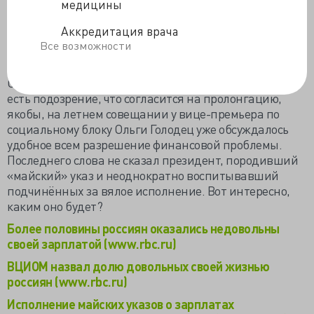
медицины
на 3-4 тысячи или 11.5%. Но уже прошлым июнем
Минздрав уведомил ФФОМС о необходимости
Аккредитация врача
пролонгации срока по «майскому» повышению
Все возможности
зарплат ещё на 2 года.
С реальностью теперь знакомится правительство,
есть подозрение, что согласится на пролонгацию,
якобы, на летнем совещании у вице-премьера по
социальному блоку Ольги Голодец уже обсуждалось
удобное всем разрешение финансовой проблемы.
Последнего слова не сказал президент, породивший
«майский» указ и неоднократно воспитывавший
подчинённых за вялое исполнение. Вот интересно,
каким оно будет?
Более половины россиян оказались недовольны
своей зарплатой (www.rbc.ru)
ВЦИОМ назвал долю довольных своей жизнью
россиян (www.rbc.ru)
Исполнение майских указов о зарплатах