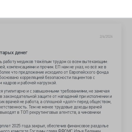
2/4/2026
старых денег
ь работу медиков тяжёлым трудом со всем вытекающим:
й, компенсациями и прочим. ЕП нам не указ, но всё же в
 более что предложение исходило от Европейского фонда
босновано корреляцией безопасности пациентов с
 кадров и рабочей нагрузкой.
ся утилитарно и с завышенными требованиями, не замечая
 в законодательной защите от нападений при исполнении и
ких врачей не работа, а сплошной «долг» перед обществом,
ветственность. Тем не менее трудовые доходы врачей
выходят в ТОП рекрутинговых агентств, а чиновники
рплат 2025 года закрыл, обеспечив финансовое раздолье
льного комитете Госдумы глава ФФОМС Илья Баланин