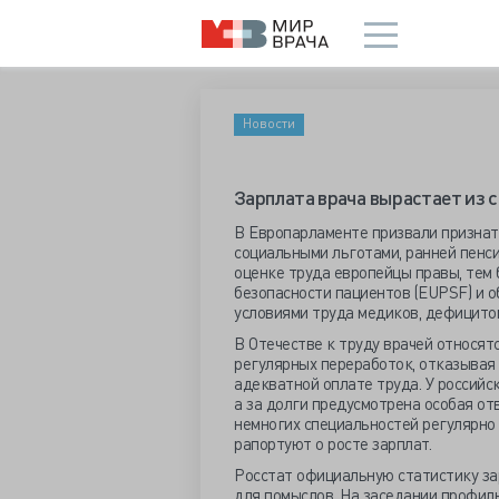
Новости
Зарплата врача вырастает из 
В Европарламенте призвали признат
социальными льготами, ранней пенсие
оценке труда европейцы правы, тем
безопасности пациентов (EUPSF) и о
условиями труда медиков, дефицитом
В Отечестве к труду врачей относят
регулярных переработок, отказывая
адекватной оплате труда. У российс
а за долги предусмотрена особая от
немногих специальностей регулярно 
рапортуют о росте зарплат.
Росстат официальную статистику за
для помыслов. На заседании профи