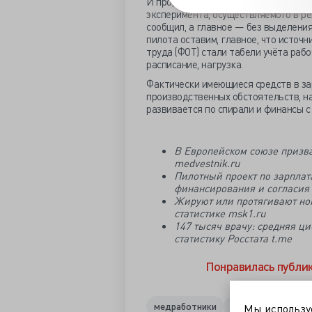
И продолжил, что «врачи и медсёст
эксперимента, осуществляемого в ре
сообщил, а главное — без выделени
пилота оставим, главное, что источ
труда (ФОТ) стали табели учёта раб
расписание, нагрузка.
Фактически имеющиеся средств в за
производственных обстоятельств, на
развивается по спирали и финансы с 
В Европейском союзе призв
medvestnik.ru
Пилотный проект по зарплат
финансирования и согласия 
Жируют или протягивают ног
статистике msk1.ru
147 тысяч врачу: средняя 
статистику Росстата t.me
Понравилась публи
медработники
новая система оп
Мы использ