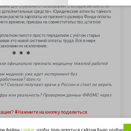
ры оказались участниками масштабного административного
жиме для служебного пользования, о котором им никто не
я дополнительных средств». Юридические аспекты тайного
ником расчёта зарплаты из прежнего размера Фонда оплаты
очего времени, приказы на совместительство, штатное
рплатном пилоте просто переделили с учётом старых
звав это новой системой оплаты труда. Всё в мире
законами не исключение...
али официально признать медицину тяжелой работой
ам медиков: уже идет эксперимент без
работников? dzen.ru
и? Сколько получают врачи в России и стоит ли верить
цифра или реальность? Проверяем данные ФФОМС через
кация?
⬇️Нажмите на кнопку поделиться
латы труда
финансирование
уем файлы
cookie
, чтобы пользоваться сайтом было удобно