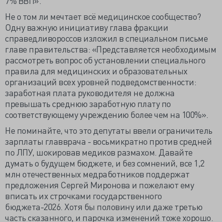
7% ВВП».
Не о том ли мечтает всё медицинское сообщество?
Одну важную инициативу глава фракции
справедливороссов изложил в специальном письме
главе правительства: «Представляется необходимым
рассмотреть вопрос об установлении специального
правила для медицинских и образовательных
организаций всех уровней подведомственности:
заработная плата руководителя не должна
превышать среднюю заработную плату по
соответствующему учреждению более чем на 100%».
Не поминайте, что это депутаты ввели ограничитель
зарплаты главврача - восьмикратно против средней
по ЛПУ, шокировав медиков размахом. Давайте
думать о будущем бюджете, и без сомнений, все 1,2
млн отечественных медработников поддержат
предложения Сергей Миронова и пожелают ему
вписать их строчками государственного
бюджета-2026. Хотя бы половину или даже третью
часть сказанного, и парочка изменений тоже хорошо.