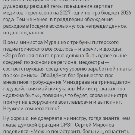
душераздирающей темы повышения зарплат
медиков перенесено на 2027 год и не про бюджет 2026
года. Тем не менее, в преддверии обсуждения
расходов в Госдуме всколыхнулось непредвиденное,
но долгожданное.
В речи министра Мурашко с трибуны питерского
педиатрического всё сошлось – и врачи, и доходы:
«Заработная плата врача должна быть вдвое выше
средней по экономике региона, медсестры
—
соответствующая среднему уровню заработной платы
по экономике». Обойдёмся без ёрничества про
внезапное пробуждение Минздрава на тринадцатом
году действия майских указов. Министр сказал про
«должна быть», поверим, что будет, слова министра
примут на вооружение все главврачи и выполнят.
Неужели сомневаетесь?
Ну, хорошо, не доверяете министру, тогда знайте, чем
глава думской фракции СРЗП Сергей Миронов
поделился: «Можно понастроить больниц, оснастить