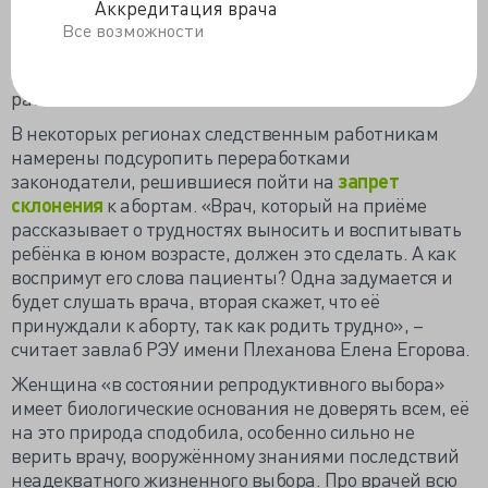
самых сложных, и качественное расследование
Аккредитация врача
непросто провести, и экспертиз много, а
Все возможности
«
следователь
, как любой нормальный сотрудник, не
ищет себе дополнительной и тем более сложной
работы».
В некоторых регионах следственным работникам
намерены подсуропить переработками
законодатели, решившиеся пойти на
запрет
склонения
к абортам. «Врач, который на приёме
рассказывает о трудностях выносить и воспитывать
ребёнка в юном возрасте, должен это сделать. А как
воспримут его слова пациенты? Одна задумается и
будет слушать врача, вторая скажет, что её
принуждали к аборту, так как родить трудно», –
считает завлаб РЭУ имени Плеханова Елена Егорова.
Женщина «в состоянии репродуктивного выбора»
имеет биологические основания не доверять всем, её
на это природа сподобила, особенно сильно не
верить врачу, вооружённому знаниями последствий
неадекватного жизненного выбора. Про врачей всю