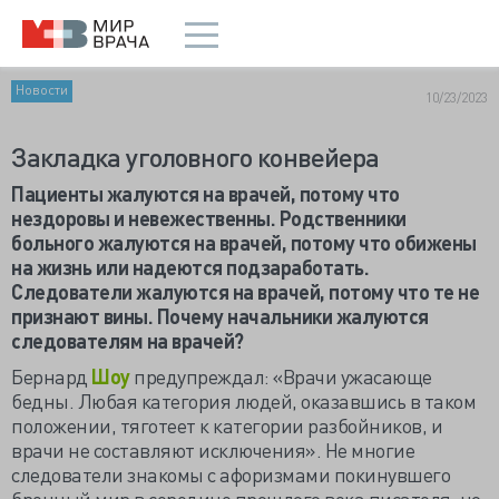
Новости
10/23/2023
Закладка уголовного конвейера
Пациенты жалуются на врачей, потому что
нездоровы и невежественны. Родственники
больного жалуются на врачей, потому что обижены
на жизнь или надеются подзаработать.
Следователи жалуются на врачей, потому что те не
признают вины. Почему начальники жалуются
следователям на врачей?
Бернард
Шоу
предупреждал: «Врачи ужасающе
бедны. Любая категория людей, оказавшись в таком
положении, тяготеет к категории разбойников, и
врачи не составляют исключения». Не многие
следователи знакомы с афоризмами покинувшего
бренный мир в середине прошлого века писателя, но