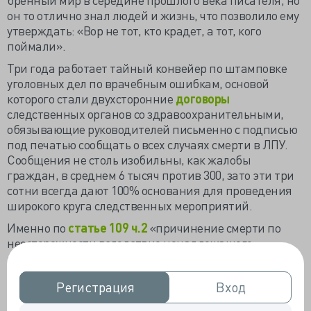
он то отлично знал людей и жизнь, что позволило ему
утверждать: «Вор не тот, кто крадет, а тот, кого
поймали».
Три года работает тайный конвейер по штамповке
уголовных дел по врачебным ошибкам, основой
которого стали двухсторонние
договоры
следственных органов со здравоохранительными,
обязывающие руководителей письменно с подписью
под печатью сообщать о всех случаях смерти в ЛПУ.
Сообщения не столь изобильны, как жалобы
граждан, в среднем 6 тысяч против 300, зато эти три
сотни всегда дают 100% основания для проведения
широкого круга следственных мероприятий.
Именно по
статье 109 ч.2
«причинение смерти по
неосторожности вследствие ненадлежащего
исполнения профессиональных обязанностей» чаще
всего возбуждаются уголовные дела в отношении
Регистрация
Регистрация
Вход
Вход
врачей – в прошлом году всего четырёх случаев не
хватило до 1400. В 2021 году возбудили 1565, а годом