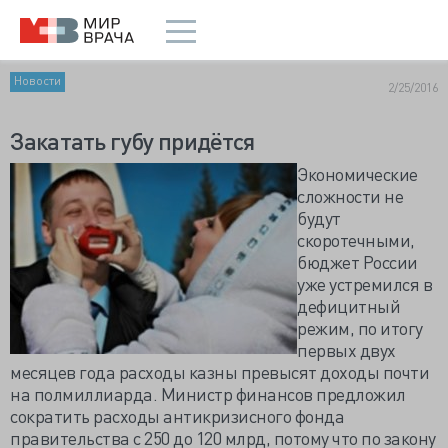
Новости
2/25/2016
Закатать губу придётся
Экономические
сложности не
будут
скоротечными,
бюджет России
уже устремился в
дефицитный
режим, по итогу
первых двух
месяцев года расходы казны превысят доходы почти
на полмиллиарда. Министр финансов предложил
сократить расходы антикризисного фонда
правительства с 250 до 120 млрд, потому что по закону