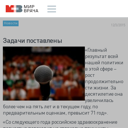
Новости
12/3/2015
Задачи поставлены
«Главный
результат всей
нашей политики
в этой сфере –
рост
продолжительно
сти жизни. За
десятилетие она
увеличилась
более чем на пять лет и в текущем году, по
предварительным оценкам, превысит 71 год».
«Со следующего года российское здравоохранение
полностью переходит на страховые принципы.