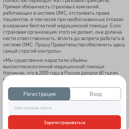
Прямая обязанность страховых компаний,
работающих в системе ОМС, отстаивать права
пациентов, в том числе при необоснованных отказах
в оказании бесплатной медицинской помощи. Если
страховая организация этого не делает, она должна
нести ответственность, вплоть до запрета работать в
системе ОМС. Прошу Правительство обеспечить здесь
самый строгий контроль».
«Мы существенно нарастили объёмы
высокотехнологичной медицинской помощи.
Напомню, что в 2005 году в России делали 60 тысяч
высокотехнологичных операций, а в 2014-м – 715
тысяч. Впервые в истории страны значительную
часть таких операций стали проводить без очереди, и
Регистрация
Регистрация
Вход
Вход
это действительно достижение. Но нужно понимать,
что некоторые операции дорогие – как правило, их
делают в ведущих федеральных медицинских
центрах и клиниках.
Зарегистрироваться
<…> Руководители крупных федеральных клиник, где