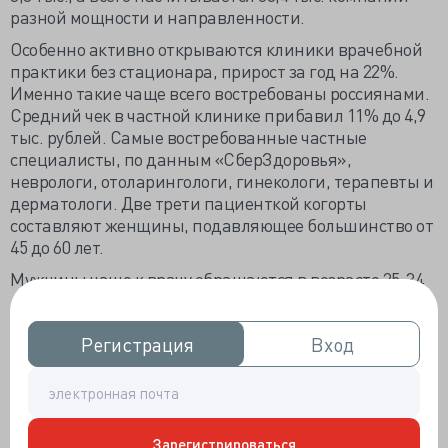
разной мощности и направленности.
Особенно активно открываются клиники врачебной
практики без стационара, прирост за год на 22%.
Именно такие чаще всего востребованы россиянами.
Средний чек в частной клинике прибавил 11% до 4,9
тыс. рублей. Самые востребованные частные
специалисты, по данным «СберЗдоровья»,
неврологи, отоларингологи, гинекологи, терапевты и
дерматологи. Две трети пациенткой когорты
составляют женщины, подавляющее большинство от
45 до 60 лет.
Мужчины чаще к врачу обращаются в возрасте 25-34
лет. В педиатрии самые частые посетители – от 2 до
10 лет, на подростков приходится только четверть
Регистрация
Регистрация
Вход
Вход
посещений. Более платёжеспособные клиенты
выбирают консультации терапевтов, кардиологов и
эндокринологов. В 2025 году в клиниках премиум
сегмента женщины предпочитали гинеколога,
естественно с УЗИ, мужчины обращались к ортопеду-
Зарегистрироваться