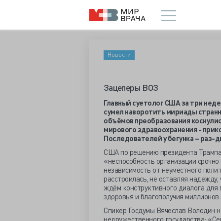
Новости
Зацеперы ВОЗ
Главный суетолог США за три нед
сумел наворотить мириады странн
объёмов преобразования коснулис
мирового здравоохранения - при
Последователей у бегунка – раз-д
США по решению президента Трампа
«неспособность организации срочно
независимость от неуместного полит
расстроилась, не оставляя надежду,
ждём конструктивного диалога для
здоровья и благополучия миллионов 
Спикер Госдумы Вячеслав Володин н
недружественного государства: «Сей