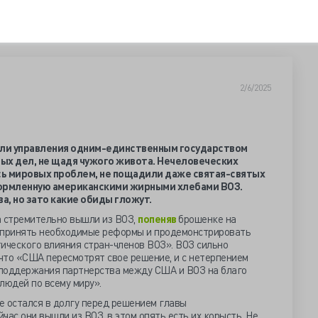
2/6/2025
ели управления одним-единственным государством
ых дел, не щадя чужого живота. Нечеловеческих
ь мировых проблем, не пощадили даже святая-святых
кормленную американскими жирными хлебами ВОЗ.
ва, но зато какие обиды гложут.
 стремительно вышли из ВОЗ,
попеняв
брошенке на
 принять необходимые реформы и продемонстрировать
ического влияния стран-членов ВОЗ». ВОЗ сильно
 что «США пересмотрят свое решение, и с нетерпением
 поддержания партнерства между США и ВОЗ на благо
людей по всему миру».
е остался в долгу перед решением главы
час они вышли из ВОЗ, в этом опять есть их корысть. Не