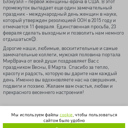
Блэкуэлл – первой женщины-врача в США. В этот
промежуток выпадает еще один замечательный
праздник - международный день женщин в науке,
который утвержден резолюцией ООН в 2015 году и
отмечается 11 февраля. Единственная просьба, 23
февраля сделать выходным и позволить нам немного
отдышаться😉.
Дорогие наши, любимые, восхитительные и самые
замечательные коллеги, мужская половина портала
МирВрача от всей души поздравляет Вас с
праздником Весны, 8 Марта. Спасибо за тепло,
красоту и радость, которую вы дарите нам каждый
день. Именно вы вдохновляете нас на свершения,
подвиги и поэзию. Желаем вам счастья, любви и
прекрасного весеннего настроения!
Мужской коллектив портала МирВрача
Мы используем файлы
cookie
, чтобы пользоваться
сайтом было удобно
8 марта