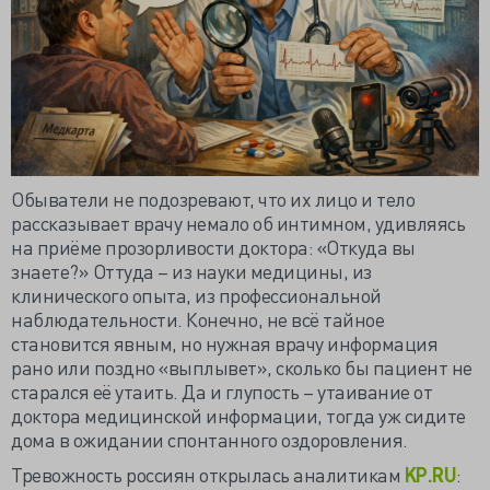
Обыватели не подозревают, что их лицо и тело
рассказывает врачу немало об интимном, удивляясь
на приёме прозорливости доктора: «Откуда вы
знаете?» Оттуда – из науки медицины, из
клинического опыта, из профессиональной
наблюдательности. Конечно, не всё тайное
становится явным, но нужная врачу информация
рано или поздно «выплывет», сколько бы пациент не
старался её утаить. Да и глупость – утаивание от
доктора медицинской информации, тогда уж сидите
дома в ожидании спонтанного оздоровления.
Тревожность россиян открылась аналитикам
KP.RU
: