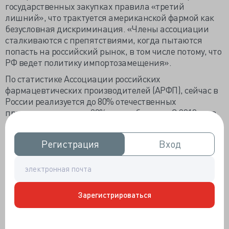
государственных закупках правила «третий
лишний», что трактуется американской фармой как
безусловная дискриминация. «Члены ассоциации
сталкиваются с препятствиями, когда пытаются
попасть на российский рынок, в том числе потому, что
РФ ведет политику импортозамещения».
По статистике Ассоциации российских
фармацевтических производителей (АРФП), сейчас в
России реализуется до 80% отечественных
препаратов и только 20% — зарубежных. С 2010 года
количество российских лекарств выросло только на
10%, но отечественные аналоги дешевле зарубежных
Регистрация
Регистрация
Вход
Вход
лекарств. Тем не менее, американские
производители не соглашаются, что теряют сектора
российского рынка исключительно в конкурентной
борьбе. В России для вывода на рынок иностранного
лекарственного средства необходимо провести
Зарегистрироваться
клинические испытания на территории РФ,
результаты испытаний на территории других стран
не принимаются.