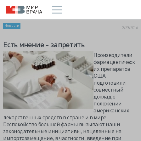
Новости
2/29/2016
Есть мнение - запретить
Производители
фармацевтическ
их препаратов
США
подготовили
совместный
доклад о
положении
американских
лекарственных средств в стране и в мире.
Беспокойство большой фармы вызывают наши
законодательные инициативы, нацеленные на
импортозамещение, в частности, введение при