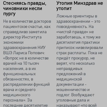
Стесняясь правды,
Утопия Минздрав не
чиновники несли
утопит
пургу
Ложные ориентиры в
Не в количестве докторов
здравоохранении – это
пациентское счастье, как
повседневность. На
справедливо заметила
«чистой правде» не
директор Института
заработаешь, к тому же
экономики
десятилетия практики
здравоохранения НИУ
приписок нивелировали
ВШЭ Лариса Попович:
страх расплаты. Пока не
«Вопрос не в количестве
придёт прокурор, не
врачей на 10 тысяч
верят, что несколько
населения, а в их
неправдивых
функциональных
предложений в
обязанностях, в
медицинской
распределении функций
документации -
врача и среднего
мошенничество и
медицинского
подлог. Возбуждают
персонала». За
уголовные дела и
последнее десятилетие
наказывают «по всей