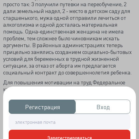
просто так: 3 получили путевки на переобучение, 2
дали земельный надел, 2 - место в детском саду для
старшенького, мужа одной отправили лечиться от
алкоголизма и одной досталась материальная
помощь. Одна-единственная женщина не имела
проблем, тем сложнее было чиновникам искать
аргументы. В районных администрациях теперь
прицельно занялись созданием социально-бытовых
условий для беременных в трудной жизненной
ситуации, за отказ от аборта им предлагается
социальный контракт до совершеннолетия ребенка.
Для повышения мотивации на труд Федеральное
казначейство начало сокращение госслужащих:
каждого десятого в центральном аппарате
министерств и каждого седьмого в территориальном.
Регистрация
Регистрация
Вход
Вход
Сокращение инициировано не по политическим
мотивам, а из-за давления цифровизации.
Уволенные из Минздрава не пойдут в учреждения
здравоохранения, потому что это бухгалтеры,
кадровики, юристы и закупщики «однотипных
Зарегистрироваться