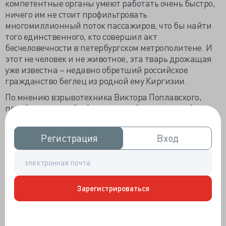
компетентные органы умеют работать очень быстро,
ничего им не стоит профильтровать
многомиллионный поток пассажиров, что бы найти
того единственного, кто совершил акт
бесчеловечности в петербургском метрополитене. И
этот не человек и не животное, эта тварь дрожащая
уже известна – недавно обретший российское
гражданство беглец из родной ему Киргизии.
По мнению взрывотехника Виктора Поплавского,
погибших могло бы быть в разы больше, если бы
взрыв произошёл не в обеденное время, а в час пик.
Одиннадцать погибших и ещё троим невозможно
Регистрация
Регистрация
Вход
Вход
было помочь – от несовместимых с жизнью травм
умерли в «скорой» и приёмном покое Мариинской
больницы. Профессиональным чудом медики города
этой ночью никому не дали умереть. Уже пришли в
сознание четверо неопознанных очень тяжёлых
Зарегистрироваться
пострадавших, но одну слишком тяжёлую пациентку
вернули в кому - медикаментозную.
В петербургских больницах сейчас остаются 49