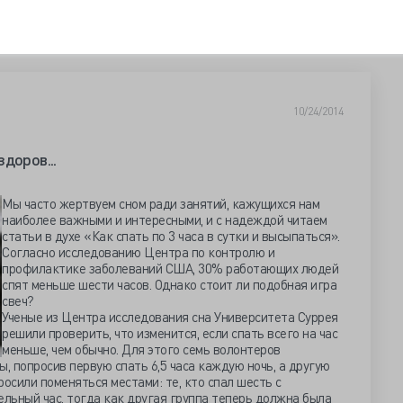
10/24/2014
доров...
Мы часто жертвуем сном ради занятий, кажущихся нам
наиболее важными и интересными, и с надеждой читаем
статьи в духе «Как спать по 3 часа в сутки и высыпаться».
Согласно исследованию Центра по контролю и
профилактике заболеваний США, 30% работающих людей
спят меньше шести часов. Однако стоит ли подобная игра
свеч?
Ученые из Центра исследования сна Университета Суррея
решили проверить, что изменится, если спать всего на час
меньше, чем обычно. Для этого семь волонтеров
, попросив первую спать 6,5 часа каждую ночь, а другую
осили поменяться местами: те, кто спал шесть с
ельный час, тогда как другая группа теперь должна была