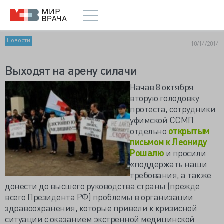
Новости
10/14/2014
Выходят на арену силачи
Начав 8 октября
вторую голодовку
протеста, сотрудники
уфимской ССМП
отдельно
открытым
письмом к Леониду
Рошалю
и просили
«поддержать наши
требования, а также
донести до высшего руководства страны (прежде
всего Президента РФ) проблемы в организации
здравоохранения, которые привели к кризисной
ситуации с оказанием экстренной медицинской