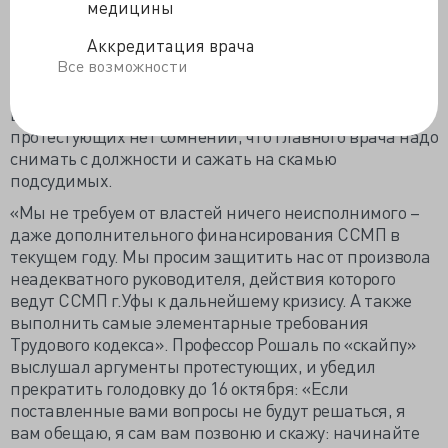
руб. Тогда как утвержденный ФОМС на 2014 год
медицины
средний норматив оказания единицы медпомощи
Аккредитация врача
занизили на 5%, что привело к изъятию из средств
Все возможности
станции 70,2 млн. рублей. Во избежание удорожания
вызова, с февраля линейным бригадам запретили
вызывать «на себя» специализированные. У
протестующих нет сомнений, что главного врача надо
снимать с должности и сажать на скамью
подсудимых.
«Мы не требуем от властей ничего неисполнимого –
даже дополнительного финансирования ССМП в
текущем году. Мы просим защитить нас от произвола
неадекватного руководителя, действия которого
ведут ССМП г.Уфы к дальнейшему кризису. А также
выполнить самые элементарные требования
Трудового кодекса». Профессор Рошаль по «скайпу»
выслушал аргументы протестующих, и убедил
прекратить голодовку до 16 октября: «Если
поставленные вами вопросы не будут решаться, я
вам обещаю, я сам вам позвоню и скажу: начинайте