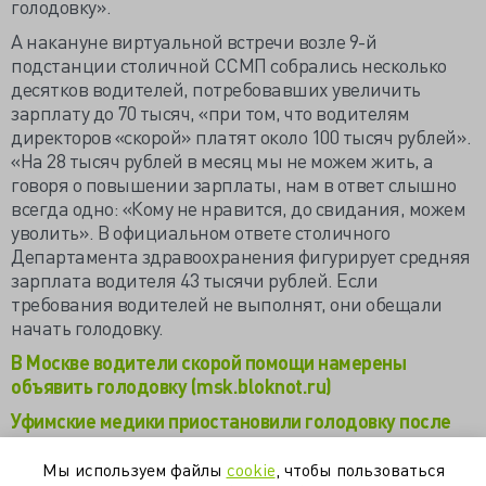
голодовку».
А накануне виртуальной встречи возле 9-й
подстанции столичной ССМП собрались несколько
десятков водителей, потребовавших увеличить
зарплату до 70 тысяч, «при том, что водителям
директоров «скорой» платят около 100 тысяч рублей».
«На 28 тысяч рублей в месяц мы не можем жить, а
говоря о повышении зарплаты, нам в ответ слышно
всегда одно: «Кому не нравится, до свидания, можем
уволить». В официальном ответе столичного
Департамента здравоохранения фигурирует средняя
зарплата водителя 43 тысячи рублей. Если
требования водителей не выполнят, они обещали
начать голодовку.
В Москве водители скорой помощи намерены
объявить голодовку (msk.bloknot.ru)
Уфимские медики приостановили голодовку после
разговора с Рошалем
(andrey_konoval.livejournal.com)
Мы используем файлы
cookie
, чтобы пользоваться