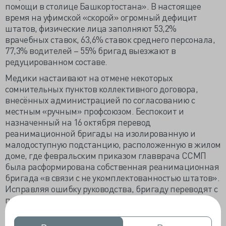
помощи в столице Башкортостана». В настоящее
время на уфимской «скорой» огромный дефицит
штатов, физические лица заполняют 53,2%
врачебных ставок, 63,6% ставок среднего персонала,
77,3% водителей – 55% бригад выезжают в
редуцированном составе.
Медики настаивают на отмене некоторых
сомнительных пунктов коллективного договора,
внесённых администрацией по согласованию с
местным «ручным» профсоюзом. Беспокоит и
назначенный на 16 октября перевод
реанимационной бригады на изолированную и
малодоступную подстанцию, расположенную в жилом
доме, где февральским приказом главврача ССМП
была расформирована собственная реанимационная
бригада «в связи с не укомплектованностью штатов».
Исправляя ошибку руководства, бригаду переводят с
подстанции, обслуживающей территорию шести
нефтеперегонных заводов, где всякое может
случиться.