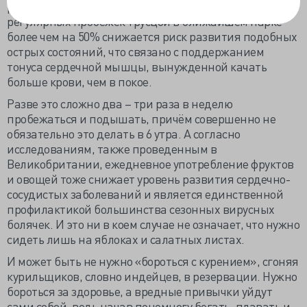
риска развития инсульта и инфаркта. При условии
регулярных пробежек трусцой в ближайшем парке
более чем на 50% снижается риск развития подобных
острых состояний, что связано с поддержанием
тонуса сердечной мышцы, вынужденной качать
больше крови, чем в покое.
Разве это сложно два – три раза в неделю
пробежаться и подышать, причём совершенно не
обязательно это делать в 6 утра. А согласно
исследованиям, также проведенным в
Великобритании, ежедневное употребление фруктов
и овощей тоже снижает уровень развития сердечно-
сосудистых заболеваний и является единственной
профилактикой большинства сезонных вирусных
болячек. И это ни в коем случае не означает, что нужно
сидеть лишь на яблоках и салатных листах.
И может быть не нужно «бороться с курением», сгоняя
курильщиков, словно индейцев, в резервации. Нужно
бороться за здоровье, а вредные привычки уйдут
сами собой, ведь начав понемногу бегать, плавать и