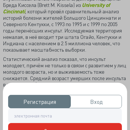
Бреда Киссела (Brett M. Kissela) из
University of
Cincinnati
,
который провёл сравнительный анализ
историй болезни жителей Большого Цинциннати и
Северного Кентукки, с 1993 по 1995 и с 1999 по 2005
годы перенёсших инсульт. Исследуемая территория
немалая, в неё входит три штата Огайо, Кентукки и
Индиана с населением в 2.5 миллиона человек, что
показывает масштабность выборки.
Статистический анализ показал, что инсульт
молодеет, причём не только в связи с развитием у лиц
молодого возраста, но и выживаемость тоже
снижается. Средний возраст умерших после инсульта
в период 1993/ 95 годов составил 71 год, во втором
временном отрезке показатель упал до 68 лет.
Выросла частота нарушения мозгового
Регистрация
Регистрация
Вход
Вход
кровообращения до 55-летнего возраста с 13% до 19%.
Количество инсультов у молодых выросло в обеих
расах: у негроидов с 83 случаев на 100.000 человек - до
128, у европеоидов с 26 до 51.