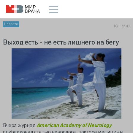
Новости
10/11/2012
Выход есть - не есть лишнего на бегу
Вчера журнал
American
Academy
of
Neurology
опубликовал статью невролога, доктора медицины