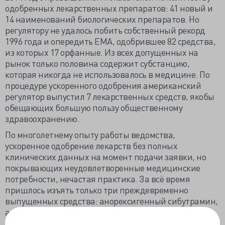
одобренных лекарственных препаратов: 41 новый и
14 наименований биологических препаратов. Но
регулятору не удалось побить собственный рекорд
1996 года и опередить EMA, одобрившее 82 средства,
из которых 17 орфанные. Из всех допущенных на
рынок только половина содержит субстанцию,
которая никогда не использовалось в медицине. По
процедуре ускоренного одобрения американский
регулятор выпустил 7 лекарственных средств, якобы
обещающих большую пользу общественному
здравоохранению.
По многолетнему опыту работы ведомства,
ускоренное одобрение лекарств без полных
клинических данных на момент подачи заявки, но
покрывающих неудовлетворенные медицинские
потребности, нечастая практика. За всё время
пришлось изъять только три преждевременно
выпущенных средства: анорексигенный сибутрамин,
анальгетики вальдекоксиб и рофекоксиб. Закон
позволяет FDA не только быстрое одобрение, но и