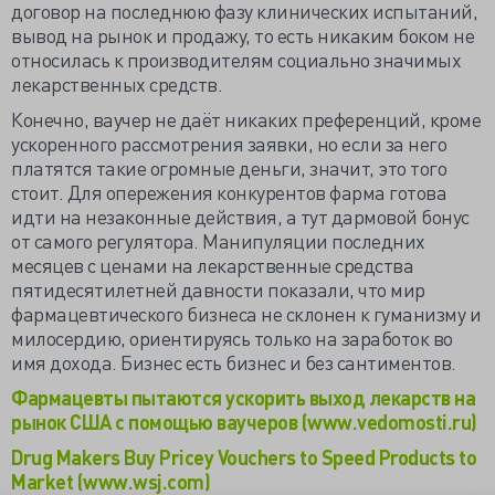
договор на последнюю фазу клинических испытаний,
вывод на рынок и продажу, то есть никаким боком не
относилась к производителям социально значимых
лекарственных средств.
Конечно, ваучер не даёт никаких преференций, кроме
ускоренного рассмотрения заявки, но если за него
платятся такие огромные деньги, значит, это того
стоит. Для опережения конкурентов фарма готова
идти на незаконные действия, а тут дармовой бонус
от самого регулятора. Манипуляции последних
месяцев с ценами на лекарственные средства
пятидесятилетней давности показали, что мир
фармацевтического бизнеса не склонен к гуманизму и
милосердию, ориентируясь только на заработок во
имя дохода. Бизнес есть бизнес и без сантиментов.
Фармацевты пытаются ускорить выход лекарств на
рынок США с помощью ваучеров (www.vedomosti.ru)
Drug Makers Buy Pricey Vouchers to Speed Products to
Market (www.wsj.com)