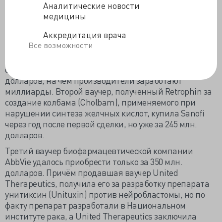
Из восьми выпущенных бонусов ваучер под номером
Аналитические новости
один был продан BioMarin в июле 2014 года за 67,5
медицины
млн. долларов, он помог Sanofi с Regeneron вывести
Аккредитация врача
на рынок ингибитор PCSK9, снижающий уровень
Все возможности
холестерина, и опередить Amgen Inc с репазой
(Repatha). Ежегодная антихолестериновая терапия
обойдётся каждому пациенту как минимум в 14 тысяч
долларов, на чём производители заработают
миллиарды. Второй ваучер, полученный Retrophin за
создание колбама (Cholbam), применяемого при
нарушении синтеза желчных кислот, купила Sanofi
через год после первой сделки, но уже за 245 млн.
долларов.
Третий ваучер биофармацевтической компании
AbbVie удалось приобрести только за 350 млн.
долларов. Причём продавшая ваучер United
Therapeutics, получила его за разработку препарата
унитиксин (Unituxin) против нейробластомы, но по
факту препарат разработали в Национальном
институте рака, а United Therapeutics заключила