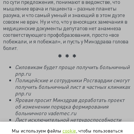
по сути предложения, понимают в ведомстве, что
мышление врача и пациента – разные планеты
разума, и что самый умный и знающий в этом дуэте
совсем не врач. Ну и что, что у вносящих замечания в
медицинские документы депутатов нет анамнеза
соответствующего профобразования, просто «все
побежали, и я побежал», и пусть у Минздрава голова
болит.
Силовикам будет проще получить больничный
pnp.ru
Полицейские и сотрудники Росгвардии смогут
получить больничный лист в частных клиниках
pnp.ru
Яровая просит Минздрав доработать проект
об изменении порядка формирования
больничного
vademec.ru
Лист исключительной нетрудоспособности
kommersant.ru
Мы используем файлы
cookie
, чтобы пользоваться