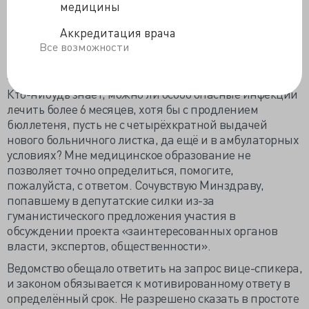
медицины
учитывает ряд ситуаций, напрямую затрагивающих
вопросы санитарно-эпидемиологического
Аккредитация врача
благополучия и доступности медицинской помощи,
Все возможности
что
создаёт риски и требует своего правильного
разрешения
».
Кто-нибудь знает, можно ли особо опасные инфекции
лечить более 6 месяцев, хотя бы с продлением
бюллетеня, пусть не с четырёхкратной выдачей
нового больничного листка, да ещё и в амбулаторных
условиях? Мне медицинское образование не
позволяет точно определиться, помогите,
пожалуйста, с ответом. Сочувствую Минздраву,
попавшему в депутатские силки из-за
гуманистического предложения участия в
обсуждении проекта «заинтересованных органов
власти, экспертов, общественности».
Ведомство обещало ответить на запрос вице-спикера,
и законом обязывается к мотивированному ответу в
определённый срок. Не разрешено сказать в простоте