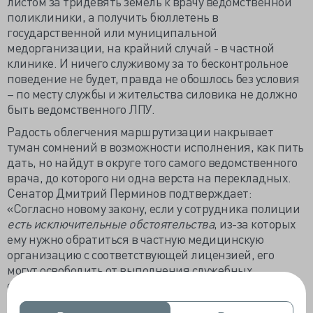
листом за тридевять земель к врачу ведомственной
поликлиники, а получить бюллетень в
государственной или муниципальной
медорганизации, на крайний случай - в частной
клинике. И ничего служивому за то бесконтрольное
поведение не будет, правда не обошлось без условия
– по месту службы и жительства силовика не должно
быть ведомственного ЛПУ.
Радость облегчения маршрутизации накрывает
туман сомнений в возможности исполнения, как пить
дать, но найдут в округе того самого ведомственного
врача, до которого ни одна верста на перекладных.
Сенатор Дмитрий Перминов подтверждает:
«Согласно новому закону, если у сотрудника полиции
есть исключительные обстоятельства
, из-за которых
ему нужно обратиться в частную медицинскую
организацию с соответствующей лицензией, его
могут освободить от выполнения служебных
обязанностей в связи с временной
нетрудоспособностью». Получить б/л смогут, но легко