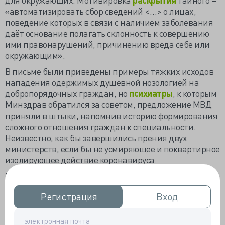
«автоматизировать сбор сведений <…> о лицах,
поведение которых в связи с наличием заболевания
даёт основание полагать склонность к совершению
ими правонарушений, причинению вреда себе или
окружающим».
В письме были приведены примеры тяжких исходов
нападения одержимых душевной нозологией на
добропорядочных граждан, но
психиатры
, к которым
Минздрав обратился за советом, предложение МВД
приняли в штыки, напомнив историю формирования
сложного отношения граждан к специальности.
Неизвестно, как бы завершились прения двух
министерств, если бы не усмиряющее и поквартирное
изолирующее действие коронавируса.
После ижевской трагедии нынешней осенью
медицинское сообщество предложило Минздраву
Регистрация
Регистрация
Вход
Вход
сформировать списочные составы страдающих
душевными болезнями. Практически одновременно
идею высказали глава профильного комитета