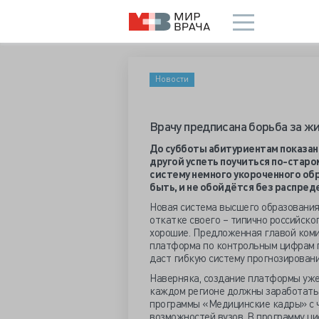
Новости
Врачу предписана борьба за ж
До субботы абитуриентам показан
другой успеть поучиться по-старом
систему немного укороченного обр
быть, и не обойдётся без распред
Новая система высшего образования 
откатке своего – типично российско
хорошие. Предложенная главой коми
платформа по контрольным цифрам п
даст гибкую систему прогнозировани
Наверняка, создание платформы уже 
каждом регионе должны заработат
программы «Медицинские кадры» с 
возможностей вузов. В программу ци