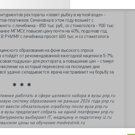
ымском ФГУ востребованность лечебного дела и
с юриспруденцией.
битуриентов ректораты «ловят рыбку в мутной воде» -
ов-платников. Сеченовка в этом году возьмёт с
го: с лечебника - 850 тыс. руб., со стоматолога - 900 тыс.
анее МГМСУ, повысил цену почти на 40%, подогнав год
 В РНИМУ с лечебника просят 600 тыс. и со стоматолога
цинского образования на фоне высокого спроса
 отойдёт от рекомендованной ежегодной наценки в 5-7%.
совая подушка» для ректората, а повышение цен – стимул
ачисление на который перенесено на последние дни
 всё удачно складывается: врача настраивают на борьбу за
ивнее работать в сфере целевого набора в вузы pnp.ru
новую систему образования не раньше 2026 года pnp.ru
ят ввести обязательную отработку после вуза pnp.ru
 вузы предлагают собрать на одной платформе pnp.ru
битуриенты выбирают IT, медицину и педагогику iz.ru
высили цены на обучение medvestnik.ru