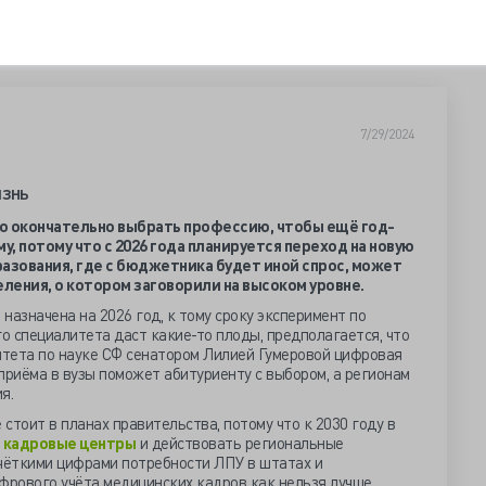
7/29/2024
изнь
о окончательно выбрать профессию, чтобы ещё год-
у, потому что с 2026 года планируется переход на новую
азования, где с бюджетника будет иной спрос, может
еления, о котором заговорили на высоком уровне.
назначена на 2026 год, к тому сроку эксперимент по
го специалитета даст какие-то плоды, предполагается, что
тета по науке СФ сенатором Лилией Гумеровой цифровая
риёма в вузы поможет абитуриенту с выбором, а регионам
я.
стоит в планах правительства, потому что к 2030 году в
ь
кадровые центры
и действовать региональные
чёткими цифрами потребности ЛПУ в штатах и
фрового учёта медицинских кадров как нельзя лучше