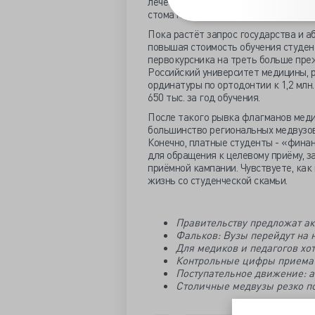
лечебное дело – 309 на место, в Кр
стоматологии успешно конкурирует 
Пока растёт запрос государства и а
повышая стоимость обучения студент
первокурсника на треть больше прежне
Российский университет медицины, р
ординатуры по ортодонтии к 1,2 млн.
650 тыс. за год обучения.
После такого рывка флагманов меди
большинство региональных медвузов
Конечно, платные студенты - «финан
для обращения к целевому приёму, з
приёмной кампании. Чувствуете, как
жизнь со студенческой скамьи.
Правительству предложат акт
Фальков: Вузы перейдут на 
Для медиков и педагогов хот
Контрольные цифры приема в
Поступательное движение: а
Столичные медвузы резко по