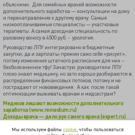
объяснимо. Для семейных врачей возможности
дополнительного заработка — консультации на дому
и перенаправление к другому врачу. Самые
низкооплачиваемые специалисты — участковые
терапевты. А самая доходная специальность по
разовому взносу в 4500 руб. - урология.
Руководство ЛПУ интегрировано в бюджетные
закупки, да и зарплаты-премии само себе «рисует»,
потому изменение штатного расписания для них –
безболезненное тфу! Зачастую руководители ЛПУ
плохо знают медицину, но зато хорошо разбираются в
распределении финансовых потоков, потому и не
пострадают от нововведения. А как после такой
оптимизации выживать врачам и медсестрам?
Медиков лишают возможности дополнительного
заработка (www.remedium.ru)
Доходы врача — дело рук самого врача (expert.ru)
фото с сайта -
http://mn.ru
Мы используем файлы
cookie
, чтобы пользоваться