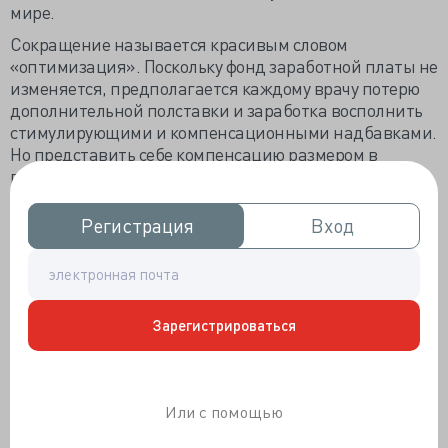
мире.
Сокращение называется красивым словом
«оптимизация». Поскольку фонд заработной платы не
изменяется, предполагается каждому врачу потерю
дополнительной полставки и заработка восполнить
стимулирующими и компенсационными надбавками.
Но представить себе компенсацию размером в
половину оклада со всякими %, практически
невозможно. Врачи напряглись, потому как никогда
ещё оптимизации не приводили к увеличению
Регистрация
Регистрация
Вход
Вход
зарплаты, а вот объём работы возрастал.
Не
избалованные высокими доходами врачи и
медсестры будут компенсировать потерю денег
Зарегистрироваться
иными способами. Шутка ли, и так влачат почти
жалкое существование. По анализу проведенного по
заказу Института общественного проектирования
исследования «Теневой рынок медицинских услуг», в
Или с помощью
котором участвовало 1528 пациентов и 347 врачей,