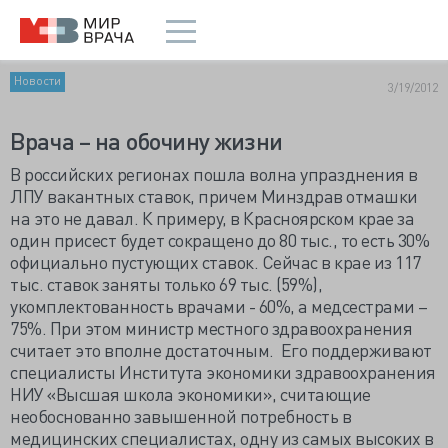
Новости
3/19/2012
Врача – на обочину жизни
В российских регионах пошла волна упразднения в
ЛПУ вакантных ставок, причем Минздрав отмашки
на это не давал. К примеру, в Красноярском крае за
один присест будет сокращено до 80 тыс., то есть 30%
официально пустующих ставок. Сейчас в крае из 117
тыс. ставок заняты только 69 тыс. (59%),
укомплектованность врачами - 60%, а медсестрами –
75%. При этом министр местного здравоохранения
считает это вполне достаточным. Его поддерживают
специалисты Института экономики здравоохранения
НИУ «Высшая школа экономики», считающие
необоснованно завышенной потребность в
медицинских специалистах, одну из самых высоких в