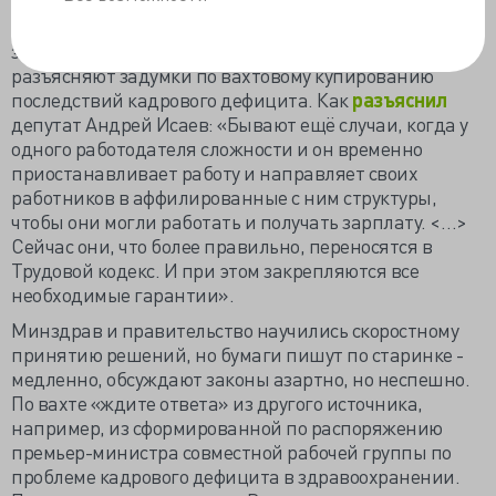
Предлагаемые инициативной группой изменения в
законодательстве ни малейшим образом не
разъясняют задумки по вахтовому купированию
последствий кадрового дефицита. Как
разъяснил
депутат Андрей Исаев: «Бывают ещё случаи, когда у
одного работодателя сложности и он временно
приостанавливает работу и направляет своих
работников в аффилированные с ним структуры,
чтобы они могли работать и получать зарплату. <…>
Сейчас они, что более правильно, переносятся в
Трудовой кодекс. И при этом закрепляются все
необходимые гарантии».
Минздрав и правительство научились скоростному
принятию решений, но бумаги пишут по старинке -
медленно, обсуждают законы азартно, но неспешно.
По вахте «ждите ответа» из другого источника,
например, из сформированной по распоряжению
премьер-министра совместной рабочей группы по
проблеме кадрового дефицита в здравоохранении.