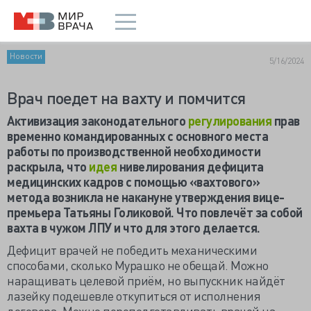
Новости
5/16/2024
Врач поедет на вахту и помчится
Активизация законодательного
регулирования
прав
временно командированных с основного места
работы по производственной необходимости
раскрыла, что
идея
нивелирования дефицита
медицинских кадров с помощью «вахтового»
метода возникла не накануне утверждения вице-
премьера Татьяны Голиковой. Что повлечёт за собой
вахта в чужом ЛПУ и что для этого делается.
Дефицит врачей не победить механическими
способами, сколько Мурашко не обещай. Можно
наращивать целевой приём, но выпускник найдёт
лазейку подешевле откупиться от исполнения
договора. Можно переподготавливать врачей на