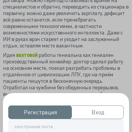
специалистов и обратно, переводить из стационара в
первичку, можно даже увеличить зарплату, дефицит
всё равно останется, если пренебрегать
современными технологиями, в частности
возможностями искусственного интеллекта. Даже с
ИИ в руках врач стареет и уходит на заслуженный
отдых, оставляя место вакантным.
Идея
вахтовой
работы гениальна как гениален
производственный конвейер: доктор сделал работу
на основном месте, поехал разгребать проблемы в
отдалённое от цивилизации ЛПУ, где на приём
пациенты пишутся в бесконечную очередь.
Отработал на чужбине без обеденных перерывов,
выходных и праздников, вернулся разгребать
накопившееся в родном ЛПУ. И так не по разу в год:
разгрёб – уехал, приехал – разгрёб и уехал, приехал –
Регистрация
Регистрация
Вход
Вход
разгрёб и уехал…
Приостановка действия трудового договора по
основному месту работы не обещает ни