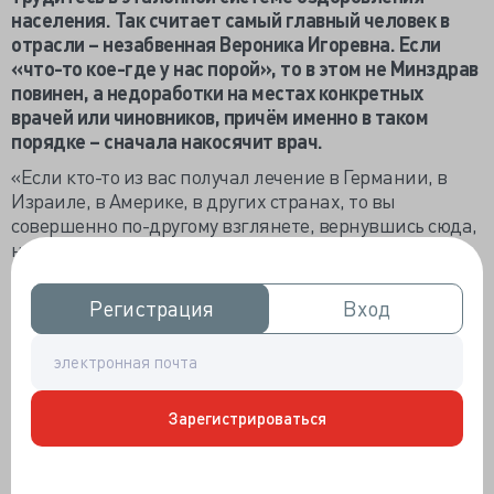
населения. Так считает самый главный человек в
отрасли – незабвенная Вероника Игоревна. Если
«что-то кое-где у нас порой», то в этом не Минздрав
повинен, а недоработки на местах конкретных
врачей или чиновников, причём именно в таком
порядке – сначала накосячит врач.
«Если кто-то из вас получал лечение в Германии, в
Израиле, в Америке, в других странах, то вы
совершенно по-другому взглянете, вернувшись сюда,
на то, как организована помощь в России. Сейчас,
просто для общего понимания, наша модель
является
одной из эталонных в мире
», - министр
Регистрация
Регистрация
Вход
Вход
поделилась своей уверенностью с делегатами Х
Всероссийского конгресса пациентов.
Если брать за критерий эталонности именно
глобальность, то министр права: «<…> у нас 75 тысяч
Зарегистрироваться
объектов в системе здравоохранения, сколько людей
работают в системе — 2,5 миллиона только
специалистов». Но большущее – не значит лучшее.