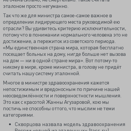
эталоном просто негуманно.
Так что же для министра самое-самое важное в
определении лидирующего места руководимой ею
отрасли? Вы удивитесь критерию исключительности,
потому что в понимании нормального человека это не
достижение, а пережиток из советского периода.
«Мы единственная страна мира, которая бесплатно
посещает больных на дому, нигде больше нет вызова
на дом — ни в одной стране мира». Вот потому-то
никому в мире, кроме министра, в голову не придёт
считать нашу систему эталонной.
Многое в министре здравоохранения кажется
непостижимым и вредоносным по причине нашей
неосведомлённости и поверхностности мышления.
Это как с красотой Жанны Агузаровой, кою мы
постичь не способны оттого, что мыслим не теми
категориями.
Скворцова назвала модель здравоохранения
России «одной из эталонных» (tass.ru)