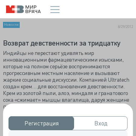
Новости
8/29/2012
Возврат девственности за тридцатку
Индийцы не перестают удивлять мир
инновационными фармацевтическими изысками,
которые на полном серьёзе воспринимаются
прогрессивным местным население и вызывают
жаркие социальные дискуссии. Компанией Ultratech
создан крем… для восстановления девственности.
Крем из золотой пыли, алоэ, миндаля и гранатового
сока «сжимает» мышцы влагалища, даруя женщине
первозданное ощущение дефлорации.
У европейцев Индия зачастую ассоциируется с
Камасутрой и, честно говоря, большинство не знает,
Регистрация
Регистрация
Вход
Вход
что индийские свекрови с трепетом относятся к
девственности сыновьей избранницы, презирая