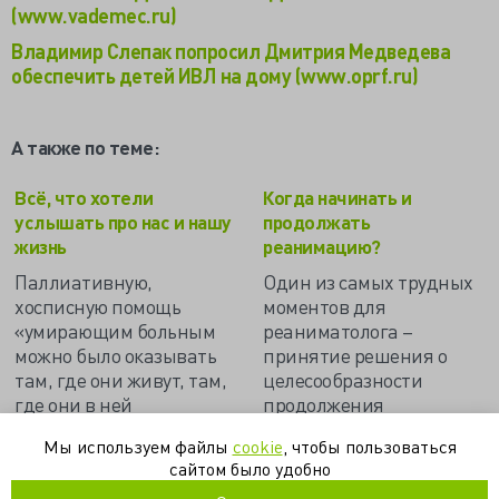
(www.vademec.ru)
Владимир Слепак попросил Дмитрия Медведева
обеспечить детей ИВЛ на дому (www.oprf.ru)
А также по теме:
Всё, что хотели
Когда начинать и
услышать про нас и нашу
продолжать
жизнь
реанимацию?
Паллиативную,
Один из самых трудных
хосписную помощь
моментов для
«умирающим больным
реаниматолога –
можно было оказывать
принятие решения о
там, где они живут, там,
целесообразности
где они в ней
продолжения
нуждаются, а не там, где
реанимации и
Мы используем файлы
cookie
, чтобы пользоваться
они должны быть по
необходимости её
сайтом было удобно
паспорту»…
прекращения. Эта