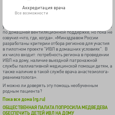
требуется на 50-100 тысяч ежемесячно, надо найти в
бюджете средства на это.
Аккредитация врача
Все возможности
Общественная палата направила премьер-министру
Медведеву письмо, возможно, решение проблемы
ускориться. Минздрав решился на пилотные проекты
по домашней вентиляционной поддержке, но пока не
озвучил «что, где, когда». «Минздравом России
разработаны критерии отбора регионов для участия
в пилотном проекте "ИВЛ в домашних условиях". В
их число входит: потребность региона в проведении
ИВЛ на дому, наличие выездной патронажной
службы паллиативной медицинской помощи детям, а
также наличие в такой службе врача анастезиолога-
реаниматолога».
И можно ли доверять эту помощь необученным
родным пациента?
Пока все дома (rg.ru)
ОБЩЕСТВЕННАЯ ПАЛАТА ПОПРОСИЛА МЕДВЕДЕВА
ОБЕСПЕЧИТЬ ДЕТЕЙ ИВЛ НА ДОМУ