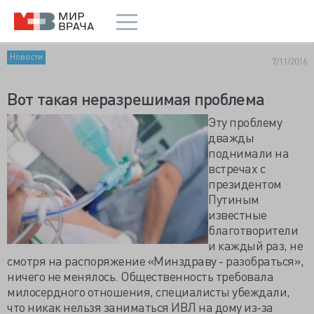
Новости
7/11/2016
Вот такая неразрешимая проблема
Эту проблему
дважды
поднимали на
встречах с
президентом
Путиным
известные
благотворители
и каждый раз, не
смотря на распоряжение «Минздраву - разобраться»,
ничего не менялось. Общественность требовала
милосердного отношения, специалисты убеждали,
что никак нельзя заниматься ИВЛ на дому из-за