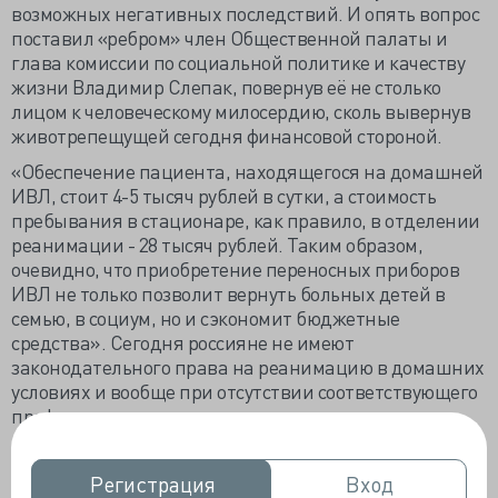
возможных негативных последствий. И опять вопрос
поставил «ребром» член Общественной палаты и
глава комиссии по социальной политике и качеству
жизни Владимир Слепак, повернув её не столько
лицом к человеческому милосердию, сколь вывернув
животрепещущей сегодня финансовой стороной.
«Обеспечение пациента, находящегося на домашней
ИВЛ, стоит 4-5 тысяч рублей в сутки, а стоимость
пребывания в стационаре, как правило, в отделении
реанимации - 28 тысяч рублей. Таким образом,
очевидно, что приобретение переносных приборов
ИВЛ не только позволит вернуть больных детей в
семью, в социум, но и сэкономит бюджетные
средства». Сегодня россияне не имеют
законодательного права на реанимацию в домашних
условиях и вообще при отсутствии соответствующего
профессионального диплома.
Тем не менее, постоянно и годами получающих
дыхание только «из аппарата» российских детишек
Регистрация
Регистрация
Вход
Вход