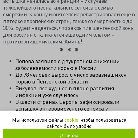
вспышка началась во Франции – 9 случаев
тяжелейшего неонатального сепсиса с семью
смертями. К концу июня сепсис регистрировали ещё в
пятёрке европейских стран, также со смертностью до
30%. Будем надеяться, что закрытие шенгенской зоны
для россиян откликнется ещё одним благом –
противоэпидемическим. Аминь!
Попова заявила о двукратном снижении
заболеваемости корью в России
До 78 человек выросло число заразившихся
корью в Пензенской области
Викулов: все худшее в плане развития
инфекций уже случилось
В шести странах Европы зафиксировали
вспышку энтеровирусного сепсиса у
новорожденных
Мы используем файлы
cookie
, чтобы пользоваться
сайтом было удобно
вакцина
инфекции
коклюш
корь
Отлично