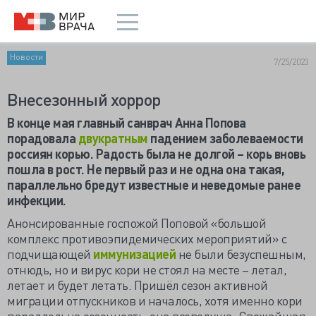
Новости
7/25/2023
Внесезонный хоррор
В конце мая главный санврач Анна Попова
порадовала
двукратным
падением заболеваемости
россиян корью. Радость была не долгой – корь вновь
пошла в рост. Не первый раз и не одна она такая,
параллельно бредут известные и неведомые ранее
инфекции.
Анонсированные госпожой Поповой «большой
комплекс противоэпидемических мероприятий» с
подчищающей
иммунизацией
не были безуспешным,
отнюдь, но и вирус кори не стоял на месте – летал,
летает и будет летать. Пришёл сезон активной
миграции отпускников и началось, хотя именно кори
параллельна сезонность. она всеведуща. Свежайшая