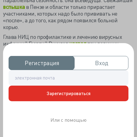
вспышка
в Пензе и области только прирастает
участниками, которых надо было прививать не
«после», а до того, как рядом появился больной
корью.
Глава НИЦ по профилактике и лечению вирусных
инфекций Георгий Викулов
назвал
три ведущих
причины циркуляции кори: «общий
антивакцинальный настрой граждан», отложенная
Регистрация
Регистрация
Вход
Вход
на фоне пандемии вакцинация и иммунодефицит
после COVID-19. «Многие родители отдают
предпочтение импортным вакцинам и отказываются
прививаться отечественными. <…> Часть импортных
вакцин перестала поставляться в Россию <…> Плюс
Зарегистрироваться
многие импортные вакцины легче переносятся,
например, АКДС — реактогенная вакцина».
Есть объективные, но не неустранимые
причины
для
Или с помощью
пятикратного повышения заболеваемости
коклюшем. «И
зменилась
сама коклюшная палочка: до
40% успешно вакцинированных от коклюша детей