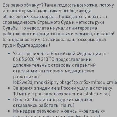
Всё равно обманут? Такая подлость возможна, потому
что некоторым начальникам вообще чужда
общечеловеческая мораль. Приходится уповать на
справедливость Страшного Суда и меткость руки
Судьбы. Но недоплата не умалит ни героизма
работающих с инфицированными медиков, ни нашей
благодарности им. Спасибо за ваш бескорыстный
труд и будьте здоровы!
Указ Президента Российской Федерации от
06.05.2020 № 313 "О предоставлении
дополнительных страховых гарантий
отдельным категориям медицинских
работников"
(ob2we3djmnqxi2lpny.obzgc5tp.m5xxmltsou.cmle
За время эпидемии в России ушли в отставку
10 министров здравоохранения (stolica-s.su)
Около 350 калининградских медиков
отказались работать (ria.ru)
Минздрав разъяснил нюансы «ковидных»
выплат медработникам (medvestnik.ru)