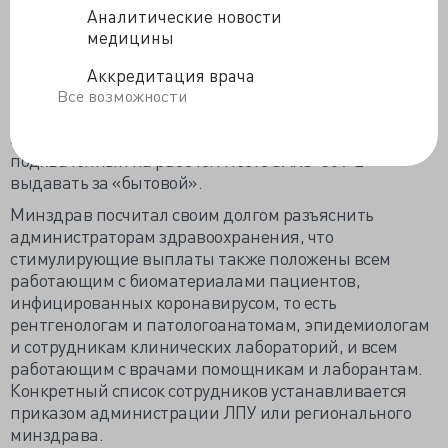
максимально в 68.8 тыс., инвалидность 1 группы –
Аналитические новости
единовременно 2.06 млн, 2 гр. – 1.38 млн, 3 гр. – 688.1
медицины
тыс. За смерть медика родственникам выплатят 2,75
млн рублей. Платить будет не работодатель, а Фонд
Аккредитация врача
Соцстраха, которому Правительство из резерва
Все возможности
выделило 3.2 млрд рублей. По большому счёту
администрациям ЛПУ нет необходимости
подхваченный на рабочем месте SARS-CoV-2
выдавать за «бытовой».
Минздрав посчитал своим долгом разъяснить
администраторам здравоохранения, что
стимулирующие выплаты также положены всем
работающим с биоматериалами пациентов,
инфицированных коронавирусом, то есть
рентгенологам и патологоанатомам, эпидемиологам
и сотрудникам клинических лабораторий, и всем
работающим с врачами помощникам и лаборантам.
Конкретный список сотрудников устанавливается
приказом администрации ЛПУ или регионального
минздрава.