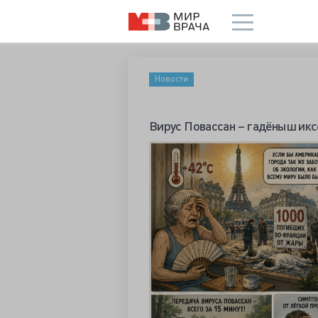
Новости
Вирус Повассан – гадёныш ик