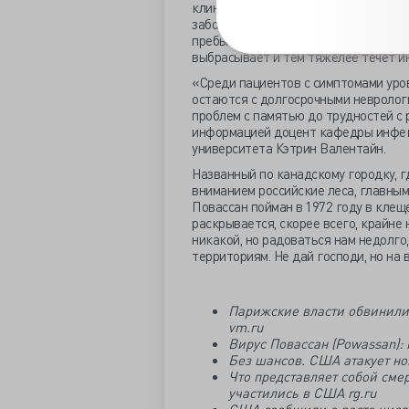
клинических проявлений – от лёгко
заболеваемость может быть выше. Ос
пребывания клеща на коже, чем доль
выбрасывает и тем тяжелее течёт и
«Среди пациентов с симптомами уро
остаются с долгосрочными невролог
проблем с памятью до трудностей с 
информацией доцент кафедры инфе
университета Кэтрин Валентайн.
Названный по канадскому городку, г
вниманием российские леса, главным
Повассан пойман в
1972 году в клещ
раскрывается, скорее всего, крайне
никакой, но радоваться нам недолго
территориям. Не дай господи, но на
Парижские власти обвинили
vm.ru
Вирус Повассан (Powassan): 
Без шансов. США атакует нов
Что представляет собой сме
участились в США rg.ru
США сообщили о росте числ