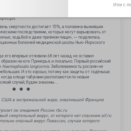
й «простуды» до смертельного поражения ЦНС,
Или с 
обенность – передача вируса Повассан за четверть часа
ше он на человеке, тем больше болезнетворных агентов
нфекция.
вень смертности достигает 15%, а половина выживших
ическими последствиями, которые могут варьировать от
речью, ходьбой и даже приёмом пищи», — поделилась
кционных болезней медицинской школы Нью-Йоркского
де его впервые отловили 68 лет назад, не оставил
 образом на юге Приморья, и локально. Первый российский
е
Haemaphisalis longicornis
. Заболеваемость россиян не
 небольшая. И это хорошо, потому как защиты от гадёныша
, когда клещи табунами расползаются по новым
 всякий случай, будем знакомы …
 США в экстремальной жаре, охватившей Францию
грозит ли эпидемия России rbc.ru
ый смертельный вирус, от которого нет спасения aif.ru
ртельно опасный вирус Повассан, случаи которого
а случаев заражения смертельным вирусом Повассан