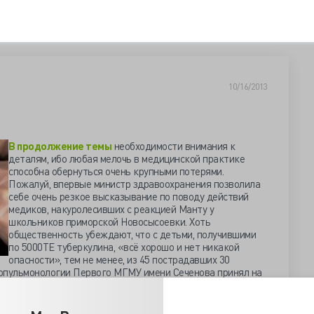
10/16/2013
В продолжение темы
необходимости внимания к
деталям, ибо любая мелочь в медицинской практике
способна обернуться очень крупными потерями.
Пожалуй, впервые министр здравоохранения позволила
себе очень резкое высказывание по поводу действий
медиков, накуролесивших с реакцией Манту у
школьников приморской Новосысоевки. Хоть
общественность убеждают, что с детьми, получившими
по 5000ТЕ туберкулина, «всё хорошо и нет никакой
опасности», тем не менее, из 45 пострадавших 30
опульмонологии Первого МГМУ имени Сеченова принял на
ребят. Министерство обороны планирует всех школьников
ализированные учреждения.