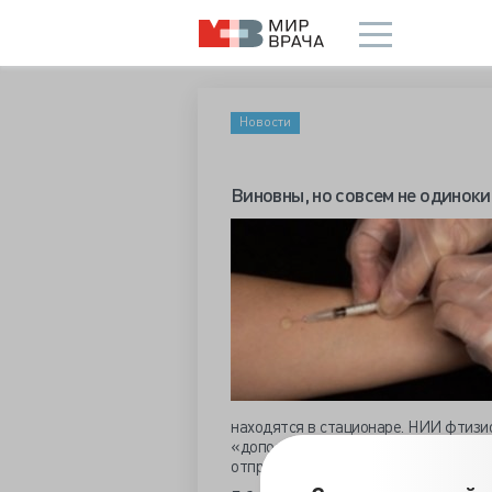
Новости
Виновны, но совсем не одиноки
находятся в стационаре. НИИ фтизи
«дополнительное обследование» 11 
отправить на реабилитацию в специ