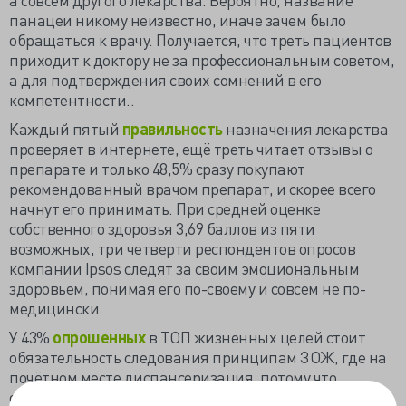
панацеи никому неизвестно, иначе зачем было
обращаться к врачу. Получается, что треть пациентов
приходит к доктору не за профессиональным советом,
а для подтверждения своих сомнений в его
компетентности..
Каждый пятый
правильность
назначения лекарства
проверяет в интернете, ещё треть читает отзывы о
препарате и только 48,5% сразу покупают
рекомендованный врачом препарат, и скорее всего
начнут его принимать. При средней оценке
собственного здоровья 3,69 баллов из пяти
возможных, три четверти респондентов опросов
компании Ipsos следят за своим эмоциональным
здоровьем, понимая его по-своему и совсем не по-
медицински.
У 43%
опрошенных
в ТОП жизненных целей стоит
обязательность следования принципам ЗОЖ, где на
почётном месте диспансеризация, потому что
обязанность сохранения здоровья возложена именно