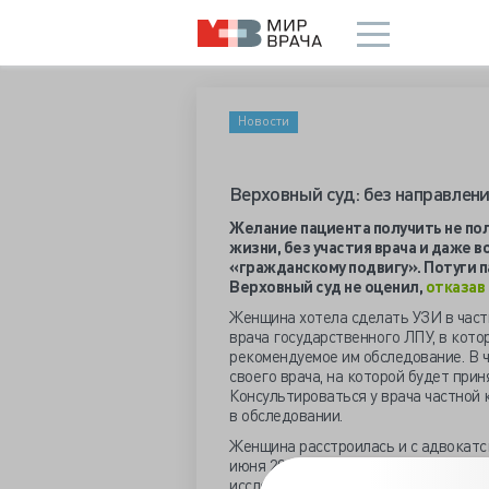
Новости
Верховный суд: без направлен
Желание пациента получить не по
жизни, без участия врача и даже 
«гражданскому подвигу». Потуги п
Верховный суд не оценил,
отказав
Женщина хотела сделать УЗИ в част
врача государственного ЛПУ, в кото
рекомендуемое им обследование. В
своего врача, на которой будет при
Консультироваться у врача частной
в обследовании.
Женщина расстроилась и с адвокатс
июня 2020 г. приказ № 557н, регла
исследований, где чёрным по белому