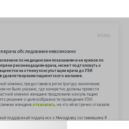
8/7/2023
ия врача обследование невозможно
ложенное по медицинским показаниям и не нужное по
вопреки рекомендациям врача, может подтолкнуть к
ациентки на отмену консультации врача до УЗИ
в удовлетворении пациентского желания.
ной клинике, предоставив в регистратуру заключение
ром не было указано, где конкретно должны провести
 частной клинике женщине предложили консультацию
нято решение о целесообразности проведения УЗИ.
 клиники женщина
отказалась
, на что ей встречно отказали
кой поддержкой подала иск к Минздраву, составившему 8
ментирующий Правила проведения ультразвуковых
 указано, что УЗИ проводится только по показаниям и