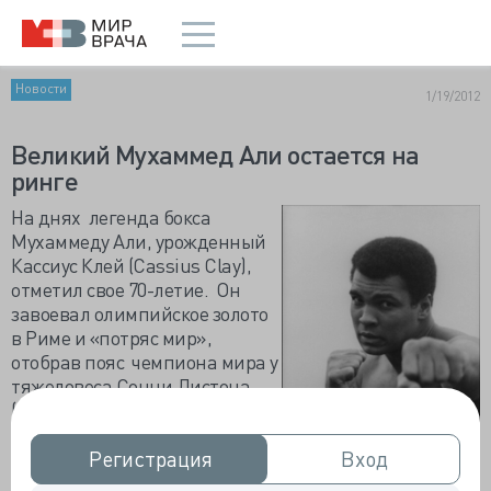
Новости
1/19/2012
Великий Мухаммед Али остается на
ринге
На днях легенда бокса
Мухаммеду Али, урожденный
Кассиус Клей (Cassius Clay),
отметил свое 70-летие. Он
завоевал олимпийское золото
в Риме и «потряс мир»,
отобрав пояс чемпиона мира у
тяжеловеса Сонни Листона
(Sonny Liston) в 1964 году.
После этой победы Али еще
восемь раз подтверждал свой
Регистрация
Регистрация
Вход
Вход
титул. После лишения всех