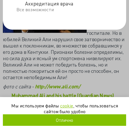
были столь
Аккредитация врача
сильны, что ему
Все возможности
пришлось
недолго
пробыть в
госпитале. Но в
юбилей Великий Али нарушил свое затворничество и
вышел к поклонникам, во множестве собравшимся у
его дома в Кентукки. Признаки болезни определимы,
но сила духа и ясный ум спортсмена нивелируют их.
Великий Али не может победить болезнь, но и
полностью покориться ей он просто не способен, он
остается непобедимым Али!
фото с сайта -
http://www.ali.com/
Muhammad Ali and his battle (Guardian News)
Muhammad Ali's 70th birthday: 70 iconic pictures
Мы используем файлы
cookie
, чтобы пользоваться
from a golden career (www.mirror.co.uk)
сайтом было удобно
Muhammad Ali Rushed to Hospital for Passing Out,
Отлично
Health Concerns Linger (VIDEO) (The Christian Post)