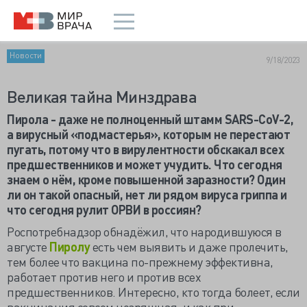
Новости
9/18/2023
Великая тайна Минздрава
Пирола - даже не полноценный штамм
SARS-
CoV-2,
а вирусный «подмастерья», которым не перестают
пугать, потому что в вирулентности обскакал всех
предшественников и может учудить. Что сегодня
знаем о нём, кроме повышенной заразности? Один
ли он такой опасный, нет ли рядом вируса гриппа и
что сегодня рулит ОРВИ в россиян?
Роспотребнадзор обнадёжил, что народившуюся в
августе
Пиролу
есть чем выявить и даже пролечить,
тем более что вакцина по-прежнему эффективна,
работает против него и против всех
предшественников. Интересно, кто тогда болеет, если
вакцинация совсем незряшная, и как при