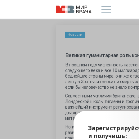
Новости
Великая гуманитарная роль ко
В прошлом году численность населе
следующего века и все 10 миллиард
беднейшие страны мира, они же отв
лепту в 355 тысяч вносит и смерть 
если бы человечество не знало конт
Совместными усилиями британские, 
Лондонской школы гигиены и тропич
важнейший инструмент регулировани
двадцать лет рост применения прот
материнскую смертность на 40% - с
Зарегистрируйс
Но контрацепция не только предотв
развивающихся странах чаще умираю
и получишь:
появляются около 15 миллионов ма