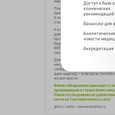
именно этот параметр, а темперамен
Доступ к базе 
клинических
Понятно, почему мужчины в охотку 
лично для себя ответ на животрепещ
рекомендаций
А после снятия мерки, гордо сказать
эталона.
Вакансии для 
А в прошлом году ученые Университе
Аналитически
длины полового члена проживающих 
новости меди
органом средних размеров, экономиче
бедны. Сам по себе фактор длины ч
ВВП в абсолютном выражении достига
Аккредитация 
экономическом развитии страны наст
Для каждого половозрелого мужчины,
них всё начинается и ими всё закан
сообщества ещё и на великую эконом
дали надежду – если орган способен
же всё просто!
Финны обнаружили зависимость ме
проживающих в стране (www.news
Новое исследование по длине пени
почти на 1 мм (www.newsru.com)
фото с сайта - www.lookatme.ru