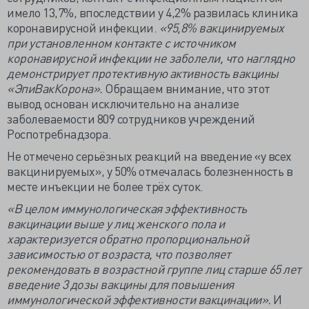
имело 13,7%, впоследствии у 4,2% развилась клиника
коронавирусной инфекции.
«95,8% вакцинируемых
при установленном контакте с источником
коронавирусной инфекции не заболели, что наглядно
демонстрирует протективную активность вакцины
«ЭпиВакКорона».
Обращаем внимание, что этот
вывод основан исключительно на анализе
заболеваемости 809 сотрудников учреждений
Роспотребнадзора.
Не отмечено серьёзных реакций на введение «у всех
вакцинируемых», у 50% отмечалась болезненность в
месте инъекции не более трёх суток.
«В целом иммунологическая эффективность
вакцинации выше у лиц женского пола и
характеризуется обратно пропорциональной
зависимостью от возраста, что позволяет
рекомендовать в возрастной группе лиц старше 65 лет
введение 3 дозы вакцины для повышения
иммунологической эффективности вакцинации».
И