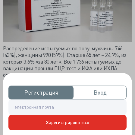
Распределение испытуемых по полу: мужчины 746
(43%), женщины 990 (57%). Старше 65 лет – 24,7%, из
которых 3,6% «за 80 лет». Все 1 736 испытуемых до
вакцинации прошли ПЦР-тест и ИФА или ИХЛА
определение импортными тест-системами
постинфекционных антител к SARS-CoV-2.
Контроль антител проводился через 45 суток
Регистрация
Регистрация
Вход
Вход
после первой инъекции тест-системой SARS-CoV-2-
IgG-Вектор. По титру антител определялся
коэффициент позитивности (КП), положительным
считался уровень выше 1,2ЕД.
Зарегистрироваться
Иммунологические показатели представлены для
всех участников испытаний. Титр антител был выше