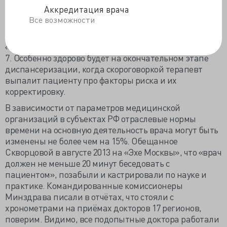
цифр, поэтому не исключено, что 9, 10 и 12 минут – это
Аккредитация врача
«про всё». На профилактический и прочие
Все возможности
медицинские осмотры надлежит тратить не более 60-
70% нормативного времени, то есть педиатр должен
«закруглиться» максимально за 6 минут, терапевт за
7. Особенно здорово будет на окончательном этапе
диспансеризации, когда скороговоркой терапевт
выпалит пациенту про факторы риска и их
корректировку.
В зависимости от параметров медицинской
организаций в субъектах РФ отраслевые нормы
времени на основную деятельность врача могут быть
изменены не более чем на 15%. Обещанное
Скворцовой в августе 2013 на «Эхе Москвы», что «врач
должен не меньше 20 минут беседовать с
пациентом», позабыли и кастрировали по науке и
практике. Командированные комиссионеры
Минздрава писали в отчётах, что стояли с
хронометрами на приёмах докторов 17 регионов,
поверим. Видимо, все подопытные доктора работали