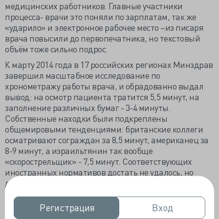
медицинских работников. Главные участники
процесса- врачи это поняли по зарплатам, так же
«ударило» и электронное рабочее место –из писаря
врача повысили до первопечатника, но текстовый
объём тоже сильно подрос.
К марту 2014 года в 17 российских регионах Минздрав
завершил масштабное исследование по
хронометражу работы врача, и обрадованно выдал
вывод: на осмотр пациента тратится 5,5 минут, на
заполнение различных бумаг - 3-4 минуты.
Собственные находки были подкреплены
общемировыми тенденциями: британские коллеги
осматривают сограждан за 8,5 минут, американец за
8-9 минут, а израильтянин так вообще
«скорострельщик» - 7,5 минут. Соответствующих
иностранных нормативов достать не удалось, но
доверим компетенции министра Скворцовой,
поделившейся этим знанием с Владимиром
Познером.
Регистрация
Регистрация
Вход
Вход