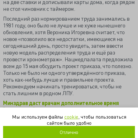
на две ставки и дописывали карты дома, когда рядом
не стол чиновник с таймером.
Последний раз нормированием труда занимались в
1981 году, оно было не лучше и не хуже нынешнего
обновления, хотя Вероника Игоревна считает, что
новое «позволило все недостатки, имеющиеся на
сегодняшний день, просто увидеть, затем ввести
новую модель распределения труда и ещё раз
провести хронометраж». Нацмедпалата предложила
всем до 15 мая обсудить проект приказа, что полезно.
Только не было ни одного утверждённого приказа,
хоть как-нибудь лучше и правильнее проекта.
Рекомендуем начинать тренироваться, чтобы не
стать лишним в родном ЛПУ.
Минздрав даст врачам дополнительное время
(vademec.ru)
Мы используем файлы
cookie
, чтобы пользоваться
Министр здравоохранения РФ Вероника Скворцова
сайтом было удобно
отвечает на вопросы Владимира Познера
Отлично
(pozneronline.ru)