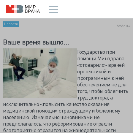
Новости
5/5/2014
Ваше время вышло…
Государство при
помощи Минздрава
«отоварило» врачей
оргтехникой и
программным к ней
обеспечением не для
того, чтобы облегчить
труд доктора, а
исключительно «повысить качество оказания
медицинской помощи» страждущему и болезному
населению. Изначально чиновниками не
предполагалось, что реформирование отрасли
благоприятно отразится на жизнедеятельности