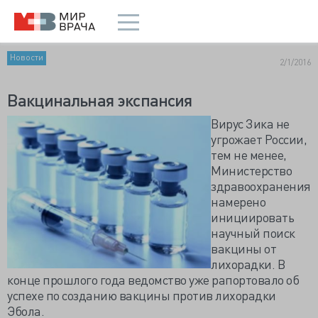
Новости
2/1/2016
Вакцинальная экспансия
Вирус Зика не
угрожает России,
тем не менее,
Министерство
здравоохранения
намерено
инициировать
научный поиск
вакцины от
лихорадки. В
конце прошлого года ведомство уже рапортовало об
успехе по созданию вакцины против лихорадки
Эбола.