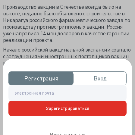
Производство вакцин в Отечестве всегда было на
высоте, недавно было объявлено о строительстве в
Никарагуа российского фармацевтического завода по
производству противогриппозных вакцин. Россия
уже направила 14 млн долларов в качестве гарантии
реализации проекта.
Начало российской вакцинальной экспансии совпало
с затруднениями иностранных поставщиков вакцин
в Россию. Руководитель Санофи Пастер вынужден
был написать российским педиатрам уведомление о
проблемах с поставкой вакцины Пентаксим,
Регистрация
Регистрация
Вход
Вход
используемой для иммунизации против коклюша,
дифтерии и столбняка. Осенью 2015 года фирма
завезла в необходимом количестве партию
препарата, но не может её сертифицировать из-за
Зарегистрироваться
изменения процедуры регистрации. Совокупный
объём препаратов, на которые не могут получить
необходимые сертификаты, рассчитан на 396 тысяч
человек.
Или с помощью