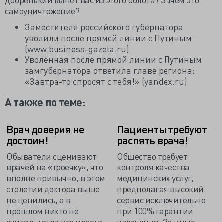
самоуничтожение?
Заместителя российского губернатора
уволили после прямой линии с Путиным
(www.business-gazeta.ru)
Уволенная после прямой линии с Путиным
замгубернатора ответила главе региона:
«Завтра-то спросят с тебя!» (yandex.ru)
А также по теме:
Врач доверия не
Пациенты требуют
достоин!
распять врача!
Обыватели оценивают
Общество требует
врачей на «троечку», что
контроля качества
вполне привычно, в этом
медицинских услуг,
столетии доктора выше
предполагая высокий
не ценились, а в
сервис исключительно
прошлом никто не
при 100% гарантии
считал, тогда все просто
излечения. За иные