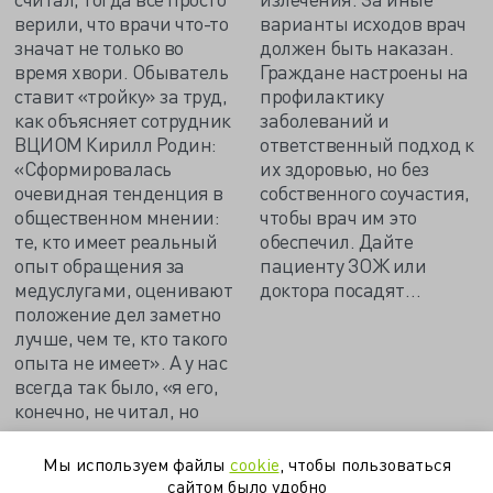
верили, что врачи что-то
варианты исходов врач
значат не только во
должен быть наказан.
время хвори. Обыватель
Граждане настроены на
ставит «тройку» за труд,
профилактику
как объясняет сотрудник
заболеваний и
ВЦИОМ Кирилл Родин:
ответственный подход к
«Сформировалась
их здоровью, но без
очевидная тенденция в
собственного соучастия,
общественном мнении:
чтобы врач им это
те, кто имеет реальный
обеспечил. Дайте
опыт обращения за
пациенту ЗОЖ или
медуслугами, оценивают
доктора посадят…
положение дел заметно
лучше, чем те, кто такого
опыта не имеет». А у нас
всегда так было, «я его,
конечно, не читал, но
осуждаю»…
Мы используем файлы
cookie
, чтобы пользоваться
сайтом было удобно