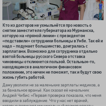
Кто из докторов не ухмыльнётся про новость о
снятии заместителя губернатора из Мурманска,
которую на «прямой линии» с президентом
«подставили» сотрудники больницы в Умбе. Так ей и
надо – подумает большинство, доигралась с
зарплатами. Возможно для сотрудника отдельно
взятой больницы русского Севера отставка
чиновницы откликнется пользой. Остальным-то,
находящимся в аналогичном финансовом
положении, это ничем не поможет, так и будут свою
жизнь губить работой.
Даму уволили не за маленькие зарплаты медиков, а
за банальное враньё. Как сказал её начальник
Андрей Чибис: «Первая проверка показала, что меня
вводили в заблуждение. Что у нас нет врачей,
которые получают минимальный размер оплаты