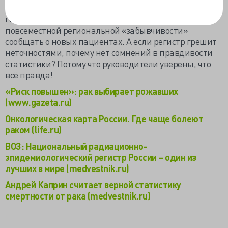
послевоенного времени. Про Канцер-регистр всегда
говорили, что грешит неточностями из-за
повсеместной региональной «забывчивости»
сообщать о новых пациентах. А если регистр грешит
неточностями, почему нет сомнений в правдивости
статистики? Потому что руководители уверены, что
всё правда!
«Риск повышен»: рак выбирает рожавших
(www.gazeta.ru)
Онкологическая карта России. Где чаще болеют
раком (life.ru)
ВОЗ: Национальный радиационно-
эпидемиологический регистр России – один из
лучших в мире (medvestnik.ru)
Андрей Каприн считает верной статистику
смертности от рака (medvestnik.ru)