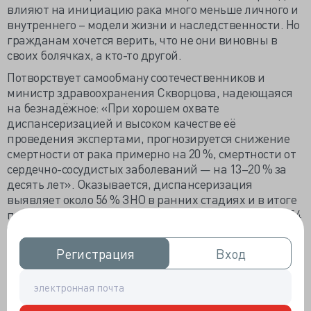
влияют на инициацию рака много меньше личного и
внутреннего – модели жизни и наследственности. Но
гражданам хочется верить, что не они виновны в
своих болячках, а кто-то другой.
Потворствует самообману соотечественников и
министр здравоохранения Скворцова, надеющаяся
на безнадёжное: «При хорошем охвате
диспансеризацией и высоком качестве её
проведения экспертами, прогнозируется снижение
смертности от рака примерно на 20 %, смертности от
сердечно-сосудистых заболеваний — на 13–20 % за
десять лет». Оказывается, диспансеризация
выявляет около 56 % ЗНО в ранних стадиях и в итоге
привела к росту 5-летней выживаемости «почти до 54
%» и «снижению смертности».
Крутейшие цифры, когда многомиллионная
Регистрация
Регистрация
Вход
Вход
диспансеризация с миллиардными затратами за год
выявляет сотые проценты первичных ЗНО. Поверим,
что министр просто заблуждается, ведь главный