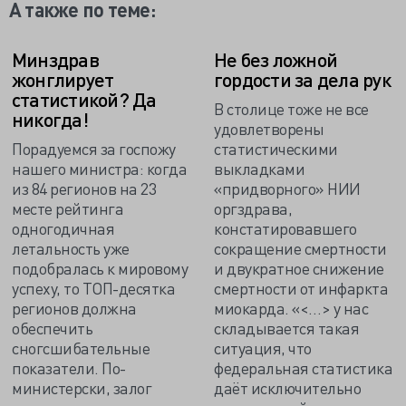
А также по теме:
Минздрав
Не без ложной
жонглирует
гордости за дела рук
статистикой? Да
В столице тоже не все
никогда!
удовлетворены
Порадуемся за госпожу
статистическими
нашего министра: когда
выкладками
из 84 регионов на 23
«придворного» НИИ
месте рейтинга
оргздрава,
одногодичная
констатировавшего
летальность уже
сокращение смертности
подобралась к мировому
и двукратное снижение
успеху, то ТОП-десятка
смертности от инфаркта
регионов должна
миокарда. «<…> у нас
обеспечить
складывается такая
сногсшибательные
ситуация, что
показатели. По-
федеральная статистика
министерски, залог
даёт исключительно