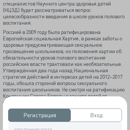
специалистов Научного центра здоровья детей
(НЦЗД) будет рассматриваться вопрос
целесообразности введения в школе уроков полового
воспитания.
Россией в 2009 году была ратифицирована
Европейская социальная Хартия, в рамках заботы о
здоровье предусматривающая сексуальное
просвещение школьников, но положения хартии об
обязательности уроков полового воспитания
российские власти трактовали как необязательные.
Утверждённая два года назад Национальная
стратегия действий в интересах детей на 2012–2017
годы, обошла стороной вопросы сексуального
воспитания школьников. Не смотря на ратификацию
Конвенции Совета Европы о защите детей от
сексуальной эксплуатации и сексуальных
злоупотреблений, также провалились попытки
ввести предмет «Половое воспитание».
Регистрация
Регистрация
Вход
Вход
Тему введения в школьную программу сексуального