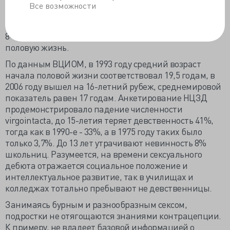
отмечен сопутствующий бактериальный
Все возможности
вульвовагинит. Максимально высокие уровни
нарушений и расстройств приходятся на школьниц
8–9 классов, в этот же период девочки начинают
половую жизнь.
По данным ВЦИОМ, в 1993 году средний возраст
начала половой жизни соответствовал 19,5 годам, в
2006 году вышел на 16-летний рубеж, среднемировой
показатель равен 17 годам. Анкетирование НЦЗД
продемонстрировало падение численности
virgo
intacta
, до 15-летия теряет девственность 41%,
тогда как в 1990-е - 33%, а в 1975 году таких было
только 3,7%. До 13 лет утрачивают невинность 8%
школьниц. Разумеется, на времени сексуального
дебюта отражается социальное положение и
интеллектуальное развитие, так в училищах и
колледжах тотально пребывают не девственницы.
Занимаясь бурным и разнообразным сексом,
подростки не отягощаются знаниями контрацепции.
К примеру, не владеет базовой информацией о