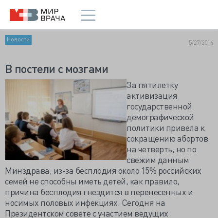
Новости
5/27/2014
В постели с мозгами
За пятилетку
активизация
государственной
демографической
политики привела к
сокращению абортов
на четверть, но по
свежим данным
Минздрава, из-за бесплодия около 15% российских
семей не способны иметь детей, как правило,
причина бесплодия гнездится в перенесенных и
носимых половых инфекциях. Сегодня на
Президентском совете с участием ведущих