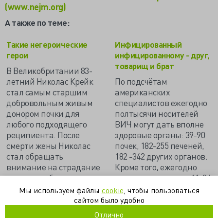
(www.nejm.org)
А также по теме:
Такие негероические
Инфицированный
герои
инфицированному - друг,
товарищ и брат
В Великобритании 83-
летний Николас Крейк
По подсчётам
стал самым старшим
американских
добровольным живым
специалистов ежегодно
донором почки для
полтысячи носителей
любого подходящего
ВИЧ могут дать вполне
реципиента. После
здоровые органы: 39-90
смерти жены Николас
почек, 182-255 печеней,
стал обращать
182 -342 других органов.
внимание на страдание
Кроме того, ежегодно
других, особенно
вирус выявляется у 11-34
поразила убогость жизни
посмертных доноров…
Мы используем файлы
cookie
, чтобы пользоваться
больных ХПН...
сайтом было удобно
Отлично