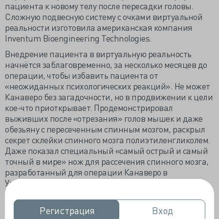
пациента к новому телу после пересадки головы.
Сложную подвесную систему с очками виртуальной
реальности изготовила американская компания
Inventum Bioengineering Technologies.
Внедрение пациента в виртуальную реальность
начнётся заблаговременно, за несколько месяцев до
операции, чтобы избавить пациента от
«неожиданных психологических реакций». Не может
Канаверо без загадочности, но в продвижении к цели
кое-что приоткрывает. Продемонстрировал
выживших после «отрезания» голов мышек и даже
обезьяну с пересеченным спинным мозгом, раскрыл
секрет склейки спинного мозга полиэтиленгликолем.
Даже показал специальный «самый острый и самый
точный в мире» нож для рассечения спинного мозга,
разработанный для операции Канаверо в
Университете штата Иллинойс.
Первый и единственный пациент Валерий
Спиридонов с синдромом Верднига-Гоффмана не
Регистрация
Регистрация
Вход
Вход