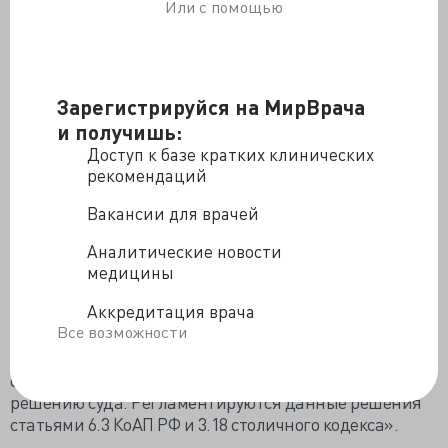
пенсионеры – 14%».
Или с помощью
Прививка прописана всем столичным трудящимся,
работающим по трудовым и гражданско-правовым
договорам, у ИП практически во всех сферах
Зарегистрируйся на МирВрача
деятельности и государственным служащим, без
какого-либо исключения, кроме индивидуальных
и получишь:
медицинских противопоказаний. Восьмым пунктом
Доступ к базе кратких клинических
указаны работники «образования, здравоохранения,
рекомендаций
социальной защиты и социального обслуживания».
Вакансии для врачей
Отказ от прививки в Постановлении не обсуждается,
но мэр Собянин пообещал до начала июля
Аналитические новости
подготовить механизм контроля «от увиливаний».
медицины
Руководитель Главконтроля Евгений Данчиков
Аккредитация врача
просветил: «За невыполнение требований главного
Все возможности
санитарного врача Москвы по вакцинации
предусмотрены привлечение к административной
ответственности и приостановка деятельности по
решению суда. Регламентируются данные решения
статьями 6.3 КоАП РФ и 3.18 столичного кодекса».