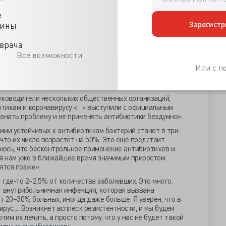
, что крайне важно».
е
иков при коронавирусе неоправданно. Да, при новой
Зарегистр
осложнения. Но только в 10–15% случаев, не более того».
цины
здрава не скорректированы. Я не знаю, почему так
врача
о знаю, что мои коллеги в ковидных стационарах уже
Все возможности
тивность которых отсутствует или сомнительная, а
к влияние на сердце, печень и почки, вполне реальны.
Или с 
аются применять меньше: не три-четыре, а один, и не с
уководители нескольких общественных организаций,
тикам и коронавирусу <…> выступили с официальным
знать проблему и не применять антибиотики бездумно».
мии устойчивых к антибиотикам бактерий станет в три-
 что их число возрастёт на 50%. Это ещё предстоит
оюсь, что бесконтрольное применение антибиотиков и
ся нам уже в ближайшее время значимым приростом
ятся позже».
где-то 2–2,5% от количества заболевших. Это много.
т внутрибольничная инфекция, которая вызвана
 20–30% больных, иногда даже больше. Я уверен, что в
ирус… Возникнет всплеск резистентности, и мы будем
отим их лечить, а просто потому, что у нас не будет такой