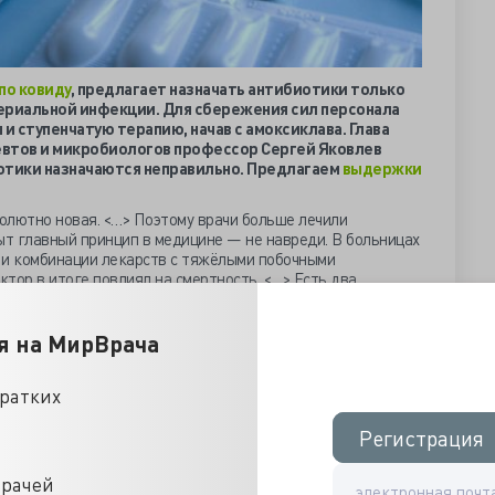
по ковиду
, предлагает назначать антибиотики только
ериальной инфекции. Для сбережения сил персонала
 ступенчатую терапию, начав с амоксиклава. Глава
втов и микробиологов профессор Сергей Яковлев
отики назначаются неправильно. Предлагаем
выдержки
олютно новая. <…> Поэтому врачи больше лечили
ыт главный принцип в медицине — не навреди. В больницах
 и комбинации лекарств с тяжёлыми побочными
тор в итоге повлиял на смертность. <…> Есть два
Если мы посмотрим на ситуацию в европейских странах в
получных стран по летальности — Германия. В их
врачей в апреле этого года, написано, что необходимы
я на МирВрача
ность остальных средств не доказана… Второе.
ству умерших и заболевших в Европе. В Испании, Италии,
кратких
ае, потом спад до минимума. А теперь снова идёт подъём
к. Однако по летальности его нет. <…> Почему? Врачи
Регистрация
Регистрация
используют хлорохин, гидроксихлорохин вместе с
нацию лопинавир + ритонавир и другие тяжёлые
 препараты с массой побочных действий. И не назначают
врачей