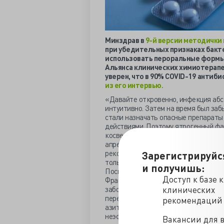
Минздрав в
9-й версии методички 
при убедительных признаках бакт
использовать пероральные формы и
Альянса клинических химиотерапе
уверен, что в 90% COVID-19
антиби
из его интервью.
«Давайте откровенно, инфекция абс
интуитивно. Затем на время был заб
стали назначать опасные препараты
действиями. Поэтому ятрогенный фак
косвенных доказательства. Первое. 
апреле-мае, то одна из самых благо
рекомендациях, подготовленных для 
Зарегистрируйс
только антикоагулянты, а эффектив
и получишь:
Посмотрите на данные ВОЗ по количе
Доступ к базе 
Франции сначала был пик в апреле-м
заболеваемости, мы видим второй пи
клинических
перестали делать глупости. Уже не 
рекомендаций
азитромицином. Не применяют комби
неэффективные против коронавируса
Вакансии для 