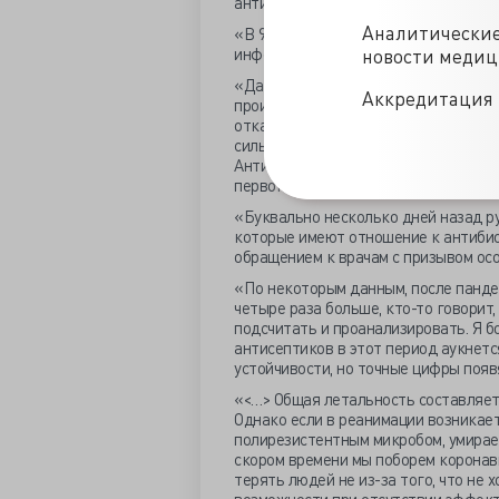
антибиотики при вирусной пневмонии
Аналитически
«В 90% случаев назначение антибиот
инфекции могут быть бактериальные 
новости меди
«Да, официальные рекомендации Мин
Аккредитация 
происходит, не могу этого понять. Н
отказываются от препаратов, эффек
сильные побочные эффекты, такие ка
Антибиотики ещё используют, но стар
первого дня».
«Буквально несколько дней назад р
которые имеют отношение к антибио
обращением к врачам с призывом осо
«По некоторым данным, после панде
четыре раза больше, кто-то говорит,
подсчитать и проанализировать. Я б
антисептиков в этот период аукнет
устойчивости, но точные цифры появ
«<…> Общая летальность составляет 
Однако если в реанимации возникае
полирезистентным микробом, умирает
скором времени мы поборем коронав
терять людей не из-за того, что не х