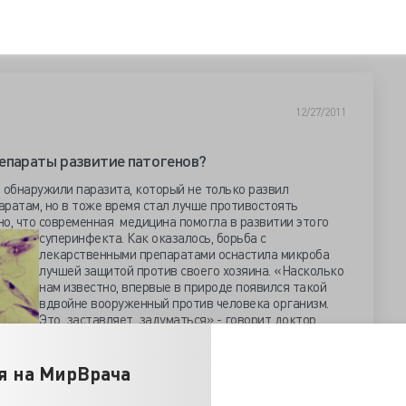
12/27/2011
епараты развитие патогенов?
обнаружили паразита, который не только развил
ратам, но в тоже время стал лучше противостоять
но, что современная медицина помогла в развитии
этого
суперинфекта. Как оказалось, борьба с
лекарственными препаратами оснастила микроба
лучшей защитой против своего хозяина. «Насколько
нам известно, впервые в природе появился такой
вдвойне вооруженный против человека организм.
Это заставляет задуматься» - говорит доктор
науки Ману Ванаершхот (Manu Vanaerschot) из
Университета
Antwerp
.
я на МирВрача
Ванаершхот изучает лейшманию - одноклеточный
организм, который поражает ученых своей